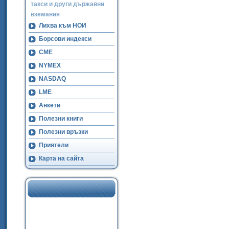
такси и други държавни
вземания
Лихва към НОИ
Борсови индекси
CME
NYMEX
NASDAQ
LME
Анкети
Полезни книги
Полезни връзки
Приятели
Карта на сайта