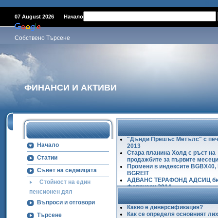
Наме
07 August 2026
Начало
Собствено Търсене
ФИНАНСИ И АКТИВИ
"Дънди Прешъс Метълс" с печ
Начало
2013
Стара планина Холд с ръст на
Статии
продажбите за първите месеци
Промени в индексите BGBX40,
Съвет на седмицата
BGREIT
АДВАНС ТЕРАФОНД АДСИЦ б
Стойност на един
февруари 2014
пенсионен дял
Ръст на БФБ в първите два ме
2014
Въпроси и отговори
Какво е диверсификация?
Как се определя основният ли
Търсене