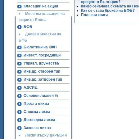
процент в България?
Класации на акции
Какво означава схемата на По
Как се става брокер на БФБ?
Месечна класация на
Полезни книги
акции от Елана
БФБ
Дневен бюлетин на
БФБ
Бюлетини на КФН
Инвест. посредници
Управл. дружества
Инв.др. отворен тип
Инв.др. затворен тип
АДСИЦ
Основен лихвен %
Проста лихва
Сложна лихва
Договорна лихва
Законна лихва
Лихви върху данъци и