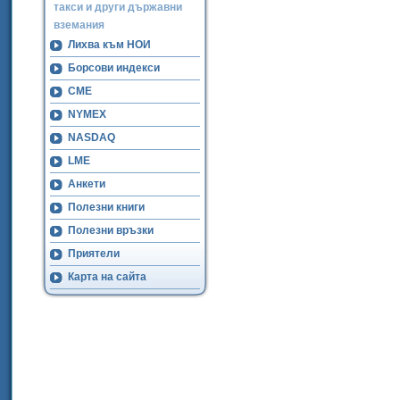
такси и други държавни
вземания
Лихва към НОИ
Борсови индекси
CME
NYMEX
NASDAQ
LME
Анкети
Полезни книги
Полезни връзки
Приятели
Карта на сайта