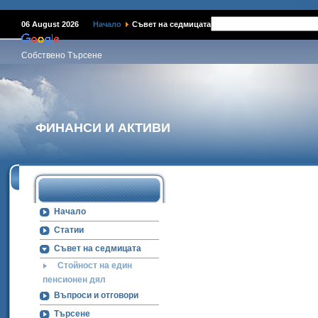
Наме
06 August 2026
Начало
Съвет на седмицата
Собствено Търсене
ФИНАНСИ И АКТИВИ
Начало
Статии
Съвет на седмицата
Стойност на един
пенсионен дял
Въпроси и отговори
Търсене