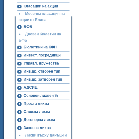
Класации на акции
Месечна класация на
акции от Елана
БФБ
Дневен бюлетин на
БФБ
Бюлетини на КФН
Инвест. посредници
Управл. дружества
Инв.др. отворен тип
Инв.др. затворен тип
АДСИЦ
Основен лихвен %
Проста лихва
Сложна лихва
Договорна лихва
Законна лихва
Лихви върху данъци и