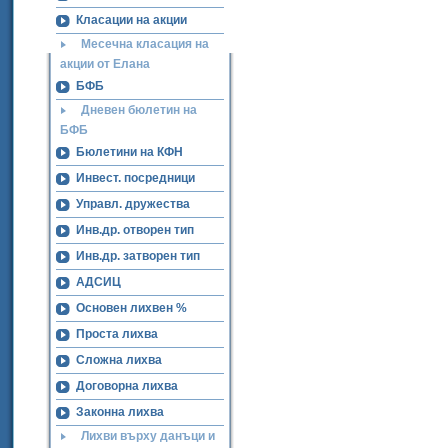
Класации на акции
Месечна класация на
акции от Елана
БФБ
Дневен бюлетин на
БФБ
Бюлетини на КФН
Инвест. посредници
Управл. дружества
Инв.др. отворен тип
Инв.др. затворен тип
АДСИЦ
Основен лихвен %
Проста лихва
Сложна лихва
Договорна лихва
Законна лихва
Лихви върху данъци и