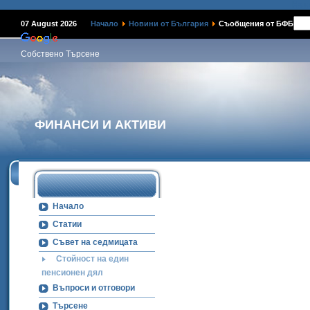
Наме
07 August 2026
Начало
Новини от България
Съобщения от БФБ
Собствено Търсене
ФИНАНСИ И АКТИВИ
Начало
Статии
Съвет на седмицата
Стойност на един
пенсионен дял
Въпроси и отговори
Търсене