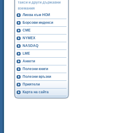
такси и други държавни
вземания
Лихва към НОИ
Борсови индекси
CME
NYMEX
NASDAQ
LME
Анкети
Полезни книги
Полезни връзки
Приятели
Карта на сайта