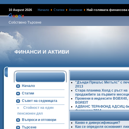
Наме
10 August 2026
Начало
Статии
Анализи
Най-голямата финансова 
Собствено Търсене
ФИНАНСИ И АКТИВИ
"Дънди Прешъс Метълс" с печ
Начало
2013
Стара планина Холд с ръст на
Статии
продажбите за първите месеци
Промени в индексите BGBX40,
Съвет на седмицата
BGREIT
АДВАНС ТЕРАФОНД АДСИЦ б
Стойност на един
февруари 2014
пенсионен дял
Ръст на БФБ в първите два ме
2014
Въпроси и отговори
Какво е диверсификация?
Как се определя основният ли
Търсене