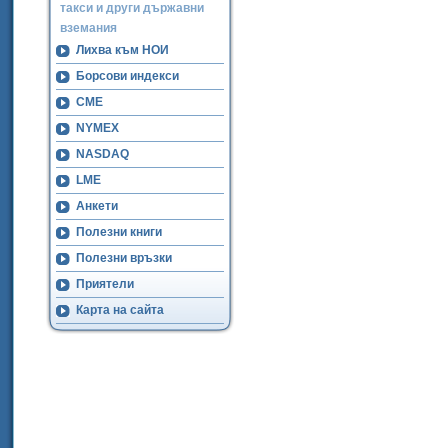
такси и други държавни
вземания
Лихва към НОИ
Борсови индекси
CME
NYMEX
NASDAQ
LME
Анкети
Полезни книги
Полезни връзки
Приятели
Карта на сайта