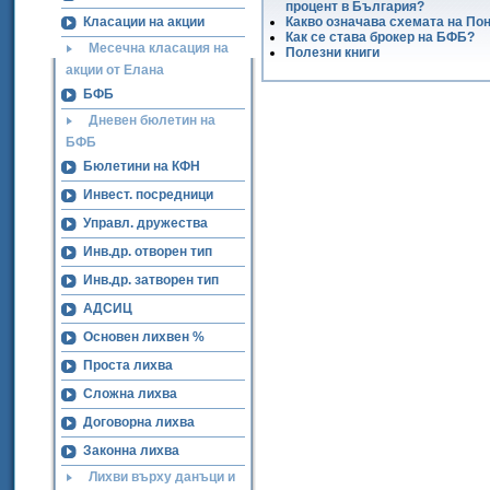
процент в България?
Класации на акции
Какво означава схемата на По
Как се става брокер на БФБ?
Месечна класация на
Полезни книги
акции от Елана
БФБ
Дневен бюлетин на
БФБ
Бюлетини на КФН
Инвест. посредници
Управл. дружества
Инв.др. отворен тип
Инв.др. затворен тип
АДСИЦ
Основен лихвен %
Проста лихва
Сложна лихва
Договорна лихва
Законна лихва
Лихви върху данъци и