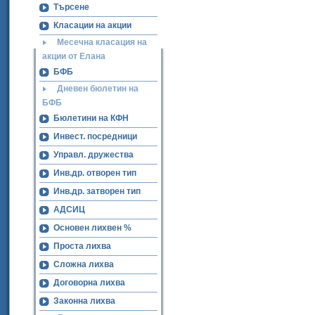
Търсене
Класации на акции
Месечна класация на
акции от Елана
БФБ
Дневен бюлетин на
БФБ
Бюлетини на КФН
Инвест. посредници
Управл. дружества
Инв.др. отворен тип
Инв.др. затворен тип
АДСИЦ
Основен лихвен %
Проста лихва
Сложна лихва
Договорна лихва
Законна лихва