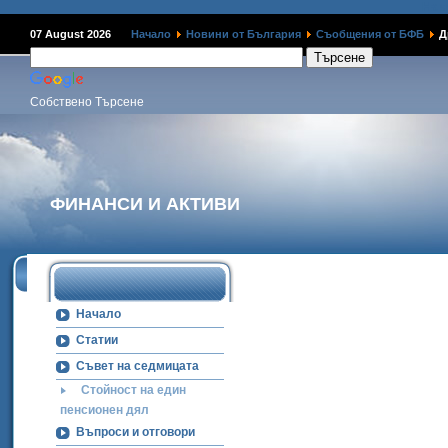
Наме
07 August 2026
Начало
Новини от България
Съобщения от БФБ
Др
Собствено Търсене
ФИНАНСИ И АКТИВИ
Начало
Статии
Съвет на седмицата
Стойност на един
пенсионен дял
Въпроси и отговори