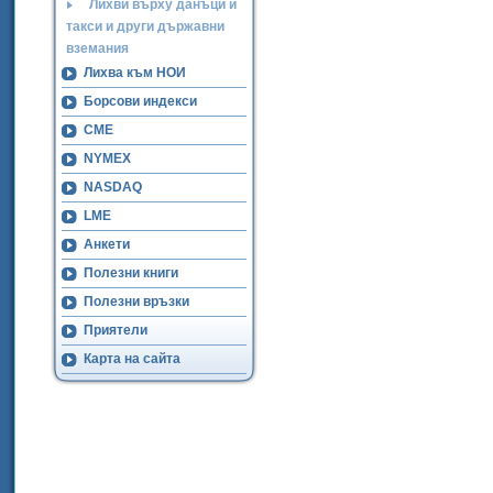
Лихви върху данъци и
такси и други държавни
вземания
Лихва към НОИ
Борсови индекси
CME
NYMEX
NASDAQ
LME
Анкети
Полезни книги
Полезни връзки
Приятели
Карта на сайта