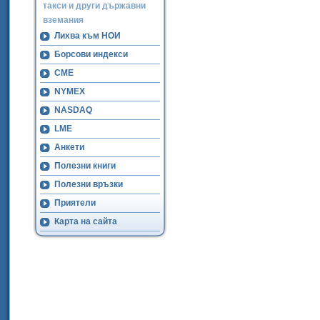
такси и други държавни
вземания
Лихва към НОИ
Борсови индекси
CME
NYMEX
NASDAQ
LME
Анкети
Полезни книги
Полезни връзки
Приятели
Карта на сайта