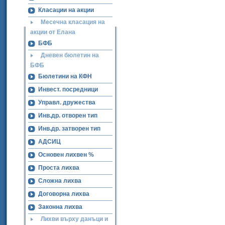
Класации на акции
Месечна класация на
акции от Елана
БФБ
Дневен бюлетин на
БФБ
Бюлетини на КФН
Инвест. посредници
Управл. дружества
Инв.др. отворен тип
Инв.др. затворен тип
АДСИЦ
Основен лихвен %
Проста лихва
Сложна лихва
Договорна лихва
Законна лихва
Лихви върху данъци и