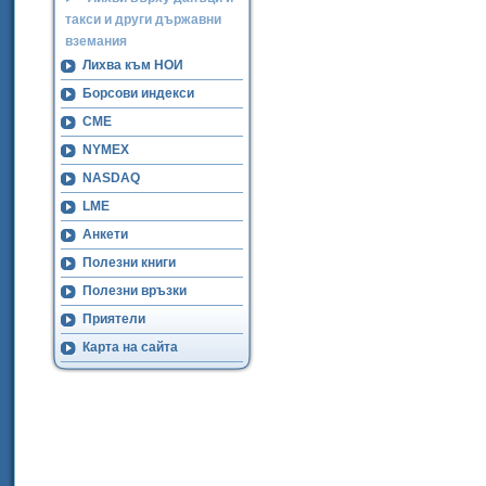
такси и други държавни
вземания
Лихва към НОИ
Борсови индекси
CME
NYMEX
NASDAQ
LME
Анкети
Полезни книги
Полезни връзки
Приятели
Карта на сайта