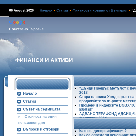
Наме
06 August 2026
Начало
Статии
Финансови новини от България
"Д
Собствено Търсене
ФИНАНСИ И АКТИВИ
"Дънди Прешъс Метълс" с печ
2013
Начало
Стара планина Холд с ръст на
продажбите за първите месеци
Статии
Промени в индексите BGBX40,
Съвет на седмицата
BGREIT
АДВАНС ТЕРАФОНД АДСИЦ б
Стойност на един
февруари 2014
Ръст на БФБ в първите два ме
пенсионен дял
2014
Въпроси и отговори
Какво е диверсификация?
Как се определя основният ли