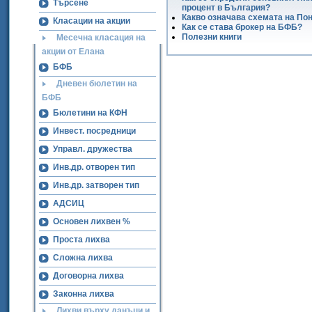
Търсене
процент в България?
Какво означава схемата на По
Класации на акции
Как се става брокер на БФБ?
Полезни книги
Месечна класация на
акции от Елана
БФБ
Дневен бюлетин на
БФБ
Бюлетини на КФН
Инвест. посредници
Управл. дружества
Инв.др. отворен тип
Инв.др. затворен тип
АДСИЦ
Основен лихвен %
Проста лихва
Сложна лихва
Договорна лихва
Законна лихва
Лихви върху данъци и