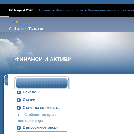
Наме
07 August 2026
Начало
Новини от света
Финансови новини от света
Собствено Търсене
ФИНАНСИ И АКТИВИ
Начало
Статии
Съвет на седмицата
Стойност на един
пенсионен дял
Въпроси и отговори