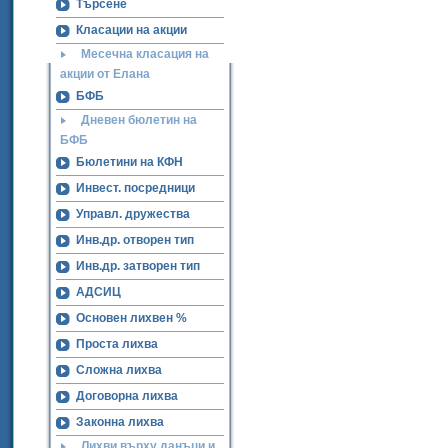
Търсене
Класации на акции
Месечна класация на
акции от Елана
БФБ
Дневен бюлетин на
БФБ
Бюлетини на КФН
Инвест. посредници
Управл. дружества
Инв.др. отворен тип
Инв.др. затворен тип
АДСИЦ
Основен лихвен %
Проста лихва
Сложна лихва
Договорна лихва
Законна лихва
Лихви върху данъци и