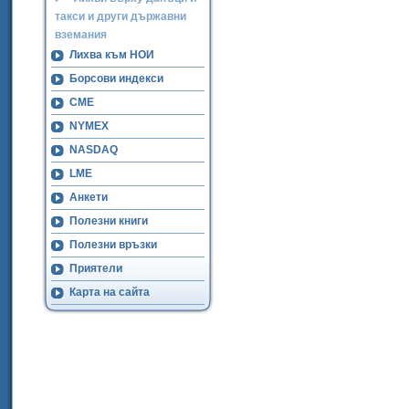
такси и други държавни
вземания
Лихва към НОИ
Борсови индекси
CME
NYMEX
NASDAQ
LME
Анкети
Полезни книги
Полезни връзки
Приятели
Карта на сайта