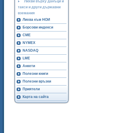
Лихви върху данъци и
такси и други държавни
вземания
Лихва към НОИ
Борсови индекси
CME
NYMEX
NASDAQ
LME
Анкети
Полезни книги
Полезни връзки
Приятели
Карта на сайта