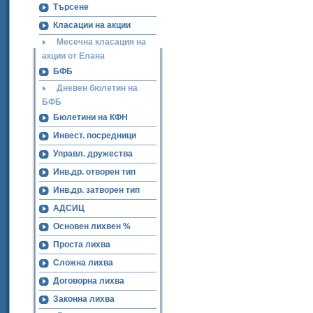
Търсене
Класации на акции
Месечна класация на
акции от Елана
БФБ
Дневен бюлетин на
БФБ
Бюлетини на КФН
Инвест. посредници
Управл. дружества
Инв.др. отворен тип
Инв.др. затворен тип
АДСИЦ
Основен лихвен %
Проста лихва
Сложна лихва
Договорна лихва
Законна лихва