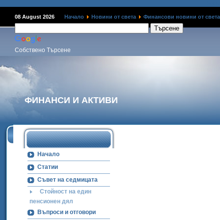
Наме
08 August 2026
Начало
Новини от света
Финансови новини от света
Собствено Търсене
ФИНАНСИ И АКТИВИ
Начало
Статии
Съвет на седмицата
Стойност на един
пенсионен дял
Въпроси и отговори