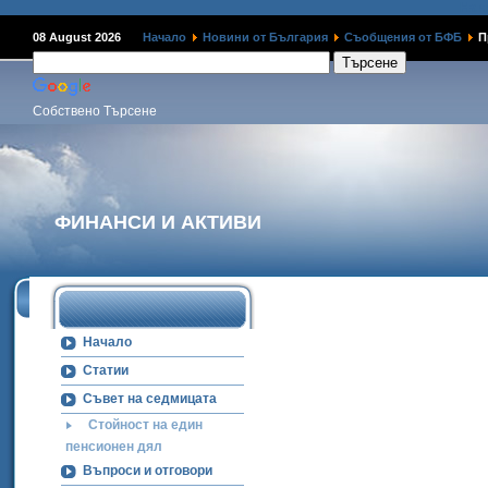
Наме
08 August 2026
Начало
Новини от България
Съобщения от БФБ
П
Собствено Търсене
ФИНАНСИ И АКТИВИ
Начало
Статии
Съвет на седмицата
Стойност на един
пенсионен дял
Въпроси и отговори