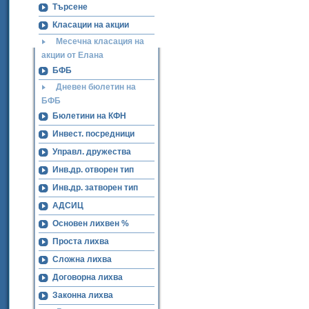
Търсене
Класации на акции
Месечна класация на
акции от Елана
БФБ
Дневен бюлетин на
БФБ
Бюлетини на КФН
Инвест. посредници
Управл. дружества
Инв.др. отворен тип
Инв.др. затворен тип
АДСИЦ
Основен лихвен %
Проста лихва
Сложна лихва
Договорна лихва
Законна лихва