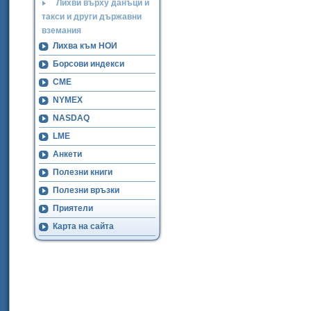
Лихви върху данъци и
такси и други държавни
вземания
Лихва към НОИ
Борсови индекси
CME
NYMEX
NASDAQ
LME
Анкети
Полезни книги
Полезни връзки
Приятели
Карта на сайта