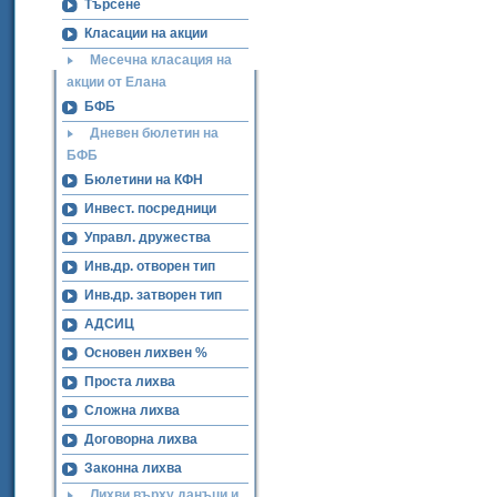
Търсене
Класации на акции
Месечна класация на
акции от Елана
БФБ
Дневен бюлетин на
БФБ
Бюлетини на КФН
Инвест. посредници
Управл. дружества
Инв.др. отворен тип
Инв.др. затворен тип
АДСИЦ
Основен лихвен %
Проста лихва
Сложна лихва
Договорна лихва
Законна лихва
Лихви върху данъци и