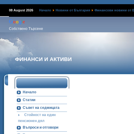
Наме
08 August 2026
Начало
Новини от България
Финансови новини от 
Собствено Търсене
ФИНАНСИ И АКТИВИ
Начало
Статии
Съвет на седмицата
Стойност на един
пенсионен дял
Въпроси и отговори