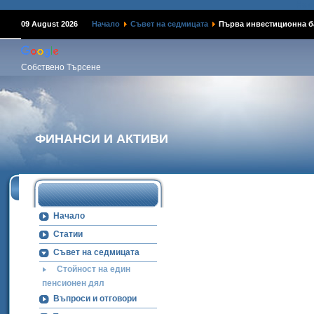
Наме
09 August 2026
Начало
Съвет на седмицата
Първа инвестиционна б
Собствено Търсене
ФИНАНСИ И АКТИВИ
Начало
Статии
Съвет на седмицата
Стойност на един
пенсионен дял
Въпроси и отговори