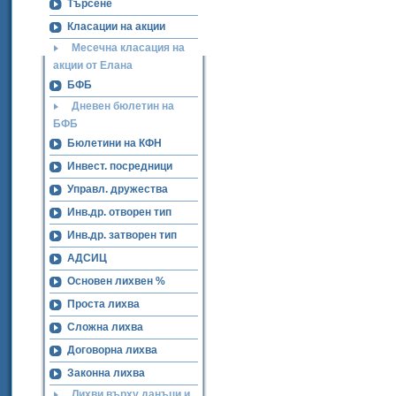
Търсене
Класации на акции
Месечна класация на
акции от Елана
БФБ
Дневен бюлетин на
БФБ
Бюлетини на КФН
Инвест. посредници
Управл. дружества
Инв.др. отворен тип
Инв.др. затворен тип
АДСИЦ
Основен лихвен %
Проста лихва
Сложна лихва
Договорна лихва
Законна лихва
Лихви върху данъци и