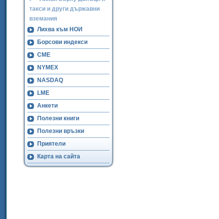
такси и други държавни
вземания
Лихва към НОИ
Борсови индекси
CME
NYMEX
NASDAQ
LME
Анкети
Полезни книги
Полезни връзки
Приятели
Карта на сайта