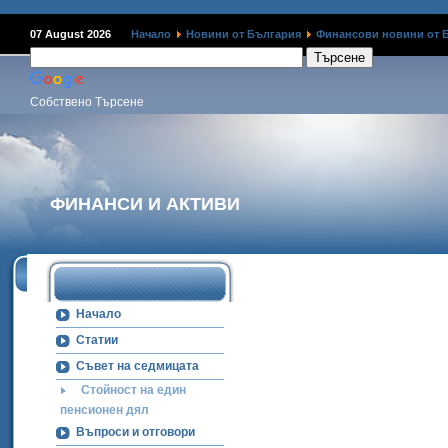
Наме
07 August 2026
Начало
Новини от България
Финансови новини от 
Собствено Търсене
ФИНАНСИ И АКТИВИ
Начало
Статии
Съвет на седмицата
Стойност на един
пенсионен дял
Въпроси и отговори