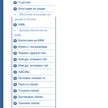
Търсене
Класации на акции
Месечна класация на
акции от Елана
БФБ
Дневен бюлетин на
БФБ
Бюлетини на КФН
Инвест. посредници
Управл. дружества
Инв.др. отворен тип
Инв.др. затворен тип
АДСИЦ
Основен лихвен %
Проста лихва
Сложна лихва
Договорна лихва
Законна лихва