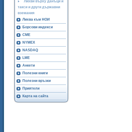
Лихви върху данъци и
такси и други държавни
вземания
Лихва към НОИ
Борсови индекси
CME
NYMEX
NASDAQ
LME
Анкети
Полезни книги
Полезни връзки
Приятели
Карта на сайта