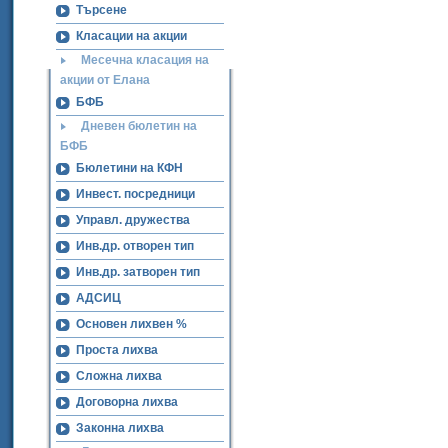
Търсене
Класации на акции
Месечна класация на
акции от Елана
БФБ
Дневен бюлетин на
БФБ
Бюлетини на КФН
Инвест. посредници
Управл. дружества
Инв.др. отворен тип
Инв.др. затворен тип
АДСИЦ
Основен лихвен %
Проста лихва
Сложна лихва
Договорна лихва
Законна лихва