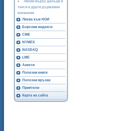
Лихви върху данъци и
такси и други държавни
вземания
Лихва към НОИ
Борсови индекси
CME
NYMEX
NASDAQ
LME
Анкети
Полезни книги
Полезни връзки
Приятели
Карта на сайта