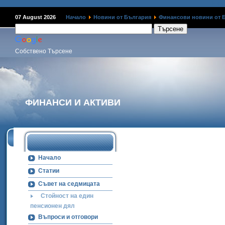
Наме
07 August 2026
Начало
Новини от България
Финансови новини от 
Собствено Търсене
ФИНАНСИ И АКТИВИ
Начало
Статии
Съвет на седмицата
Стойност на един
пенсионен дял
Въпроси и отговори