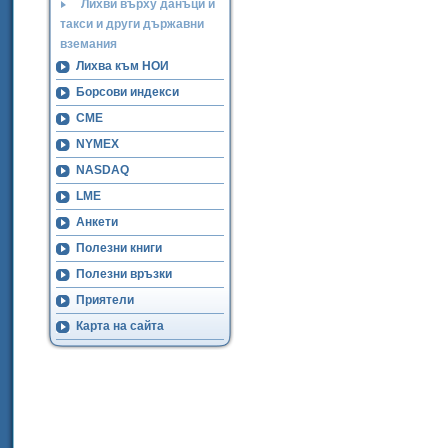
Лихви върху данъци и
такси и други държавни
вземания
Лихва към НОИ
Борсови индекси
CME
NYMEX
NASDAQ
LME
Анкети
Полезни книги
Полезни връзки
Приятели
Карта на сайта