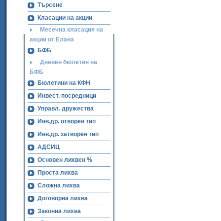
Търсене
Класации на акции
Месечна класация на
акции от Елана
БФБ
Дневен бюлетин на
БФБ
Бюлетини на КФН
Инвест. посредници
Управл. дружества
Инв.др. отворен тип
Инв.др. затворен тип
АДСИЦ
Основен лихвен %
Проста лихва
Сложна лихва
Договорна лихва
Законна лихва