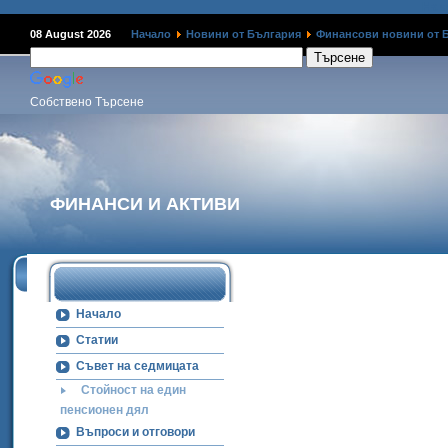
Наме
08 August 2026
Начало
Новини от България
Финансови новини от 
Собствено Търсене
ФИНАНСИ И АКТИВИ
Начало
Статии
Съвет на седмицата
Стойност на един
пенсионен дял
Въпроси и отговори