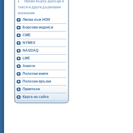
Лихви върху данъци и
такси и други държавни
вземания
Лихва към НОИ
Борсови индекси
CME
NYMEX
NASDAQ
LME
Анкети
Полезни книги
Полезни връзки
Приятели
Карта на сайта