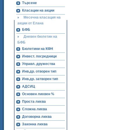
Търсене
Класации на акции
Месечна класация на
акции от Елана
БФБ
Дневен бюлетин на
БФБ
Бюлетини на КФН
Инвест. посредници
Управл. дружества
Инв.др. отворен тип
Инв.др. затворен тип
АДСИЦ
Основен лихвен %
Проста лихва
Сложна лихва
Договорна лихва
Законна лихва