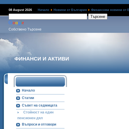
Наме
08 August 2026
Начало
Новини от България
Финансови новини от 
Собствено Търсене
ФИНАНСИ И АКТИВИ
Начало
Статии
Съвет на седмицата
Стойност на един
пенсионен дял
Въпроси и отговори