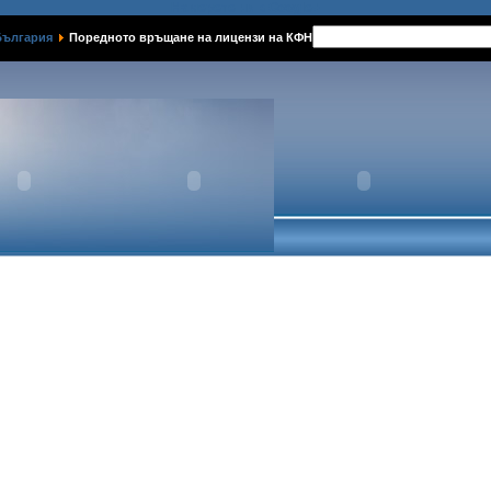
Намерете ни в Google+
България
Поредното връщане на лицензи на КФН