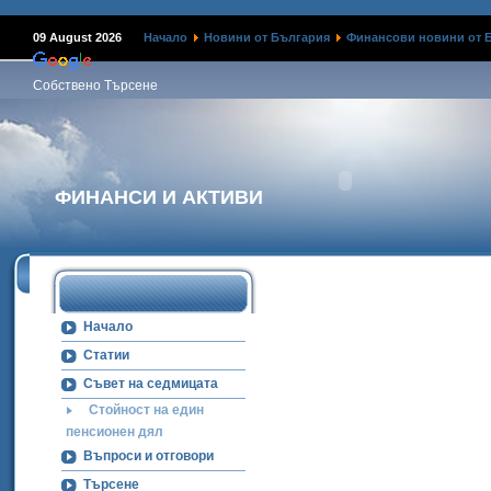
09 August 2026
Начало
Новини от България
Финансови новини от 
Собствено Търсене
ФИНАНСИ И АКТИВИ
Начало
Статии
Съвет на седмицата
Стойност на един
пенсионен дял
Въпроси и отговори
Търсене