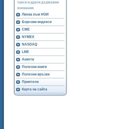
такси и други държавни
вземания
Лихва към НОИ
Борсови индекси
CME
NYMEX
NASDAQ
LME
Анкети
Полезни книги
Полезни връзки
Приятели
Карта на сайта