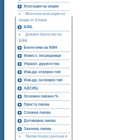
Класации на акции
Месечна класация на
акции от Елана
БФБ
Дневен бюлетин на
БФБ
Бюлетини на КФН
Инвест. посредници
Управл. дружества
Инв.др. отворен тип
Инв.др. затворен тип
АДСИЦ
Основен лихвен %
Проста лихва
Сложна лихва
Договорна лихва
Законна лихва
Лихви върху данъци и