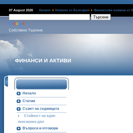
Наме
07 August 2026
Начало
Новини от България
Финансови новини от 
Собствено Търсене
ФИНАНСИ И АКТИВИ
Начало
Статии
Съвет на седмицата
Стойност на един
пенсионен дял
Въпроси и отговори