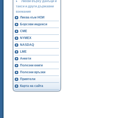
Лихви върху данъци и
такси и други държавни
вземания
Лихва към НОИ
Борсови индекси
CME
NYMEX
NASDAQ
LME
Анкети
Полезни книги
Полезни връзки
Приятели
Карта на сайта