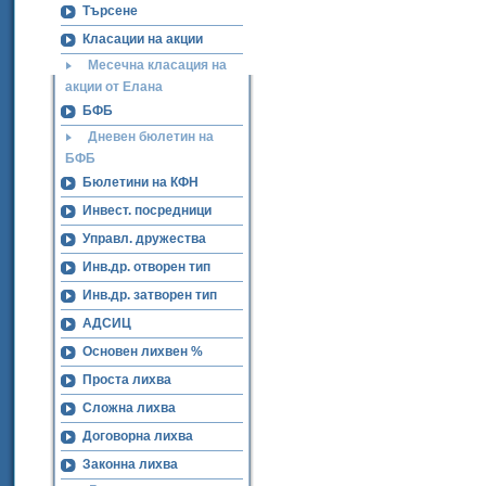
Търсене
Класации на акции
Месечна класация на
акции от Елана
БФБ
Дневен бюлетин на
БФБ
Бюлетини на КФН
Инвест. посредници
Управл. дружества
Инв.др. отворен тип
Инв.др. затворен тип
АДСИЦ
Основен лихвен %
Проста лихва
Сложна лихва
Договорна лихва
Законна лихва