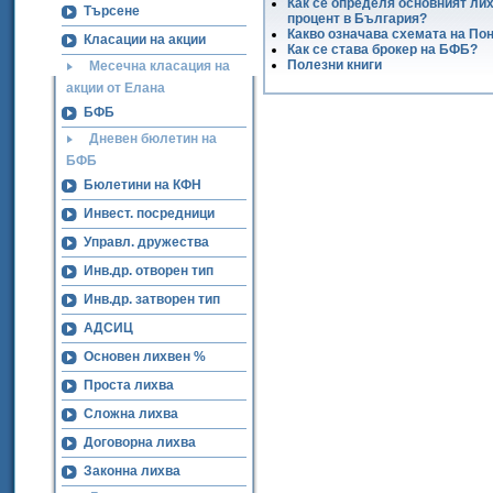
Как се определя основният ли
Търсене
процент в България?
Какво означава схемата на По
Класации на акции
Как се става брокер на БФБ?
Полезни книги
Месечна класация на
акции от Елана
БФБ
Дневен бюлетин на
БФБ
Бюлетини на КФН
Инвест. посредници
Управл. дружества
Инв.др. отворен тип
Инв.др. затворен тип
АДСИЦ
Основен лихвен %
Проста лихва
Сложна лихва
Договорна лихва
Законна лихва