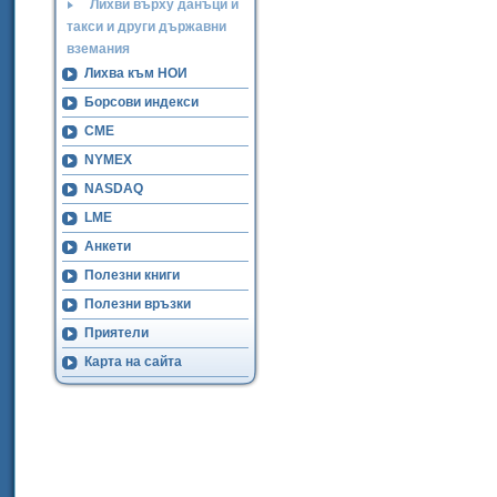
Лихви върху данъци и
такси и други държавни
вземания
Лихва към НОИ
Борсови индекси
CME
NYMEX
NASDAQ
LME
Анкети
Полезни книги
Полезни връзки
Приятели
Карта на сайта