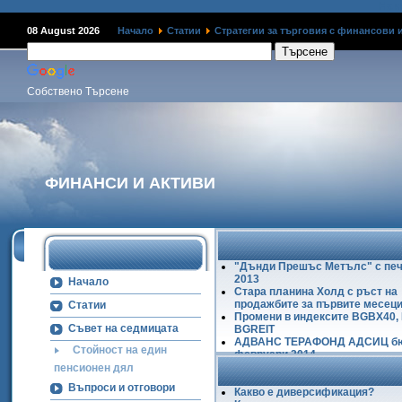
Наме
08 August 2026
Начало
Статии
Стратегии за търговия с финансови 
Собствено Търсене
ФИНАНСИ И АКТИВИ
"Дънди Прешъс Метълс" с печ
2013
Начало
Стара планина Холд с ръст на
продажбите за първите месеци
Статии
Промени в индексите BGBX40,
Съвет на седмицата
BGREIT
АДВАНС ТЕРАФОНД АДСИЦ б
Стойност на един
февруари 2014
Ръст на БФБ в първите два ме
пенсионен дял
2014
Въпроси и отговори
Какво е диверсификация?