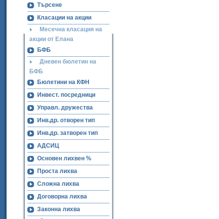
Търсене
Класации на акции
Месечна класация на
акции от Елана
БФБ
Дневен бюлетин на
БФБ
Бюлетини на КФН
Инвест. посредници
Управл. дружества
Инв.др. отворен тип
Инв.др. затворен тип
АДСИЦ
Основен лихвен %
Проста лихва
Сложна лихва
Договорна лихва
Законна лихва