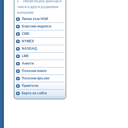
Лихви върху данъци и
такси и други държавни
вземания
Лихва към НОИ
Борсови индекси
CME
NYMEX
NASDAQ
LME
Анкети
Полезни книги
Полезни връзки
Приятели
Карта на сайта