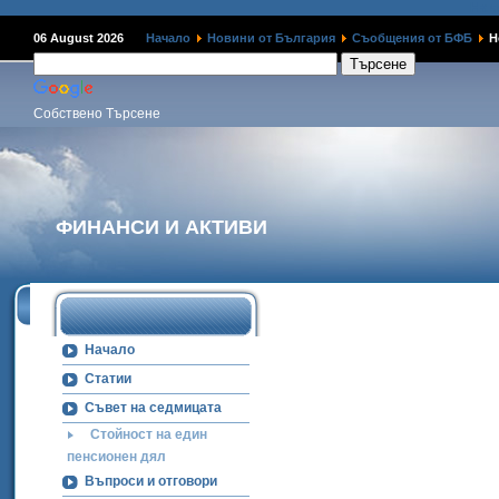
Наме
06 August 2026
Начало
Новини от България
Съобщения от БФБ
Н
Собствено Търсене
ФИНАНСИ И АКТИВИ
Начало
Статии
Съвет на седмицата
Стойност на един
пенсионен дял
Въпроси и отговори