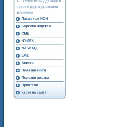
Лихви върху данъци и
такси и други държавни
вземания
Лихва към НОИ
Борсови индекси
CME
NYMEX
NASDAQ
LME
Анкети
Полезни книги
Полезни връзки
Приятели
Карта на сайта