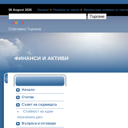
Наме
06 August 2026
Начало
Новини от света
Финансови новини от света
Собствено Търсене
ФИНАНСИ И АКТИВИ
Начало
Статии
Съвет на седмицата
Стойност на един
пенсионен дял
Въпроси и отговори