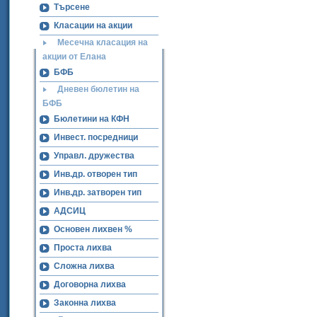
Търсене
Класации на акции
Месечна класация на
акции от Елана
БФБ
Дневен бюлетин на
БФБ
Бюлетини на КФН
Инвест. посредници
Управл. дружества
Инв.др. отворен тип
Инв.др. затворен тип
АДСИЦ
Основен лихвен %
Проста лихва
Сложна лихва
Договорна лихва
Законна лихва