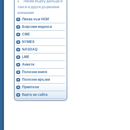
Лихви върху данъци и
такси и други държавни
вземания
Лихва към НОИ
Борсови индекси
CME
NYMEX
NASDAQ
LME
Анкети
Полезни книги
Полезни връзки
Приятели
Карта на сайта