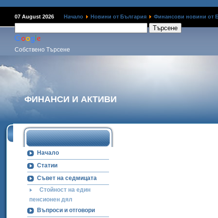
Наме
07 August 2026
Начало
Новини от България
Финансови новини от 
Собствено Търсене
ФИНАНСИ И АКТИВИ
Начало
Статии
Съвет на седмицата
Стойност на един
пенсионен дял
Въпроси и отговори