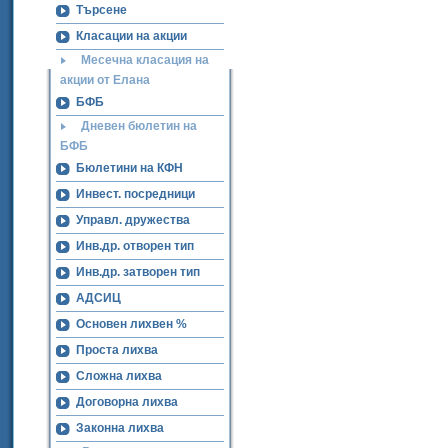
Търсене
Класации на акции
Месечна класация на
акции от Елана
БФБ
Дневен бюлетин на
БФБ
Бюлетини на КФН
Инвест. посредници
Управл. дружества
Инв.др. отворен тип
Инв.др. затворен тип
АДСИЦ
Основен лихвен %
Проста лихва
Сложна лихва
Договорна лихва
Законна лихва