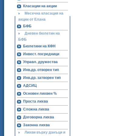
Класации на акции
Месечна класация на
акции от Елана
БФБ
Дневен бюлетин на
БФБ
Бюлетини на КФН
Инвест. посредници
Управл. дружества
Инв.др. отворен тип
Инв.др. затворен тип
АДСИЦ
Основен лихвен %
Проста лихва
Сложна лихва
Договорна лихва
Законна лихва
Лихви върху данъци и