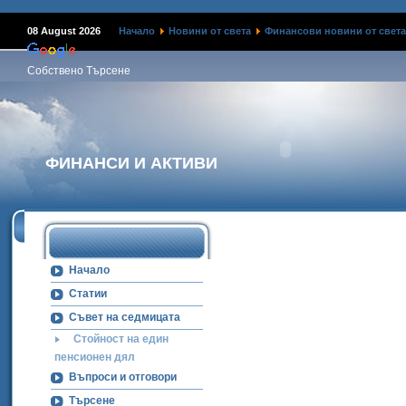
08 August 2026
Начало
Новини от света
Финансови новини от света
Собствено Търсене
ФИНАНСИ И АКТИВИ
Начало
Статии
Съвет на седмицата
Стойност на един
пенсионен дял
Въпроси и отговори
Търсене