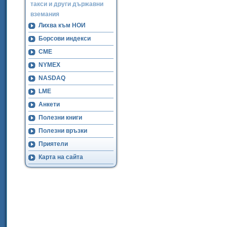
такси и други държавни
вземания
Лихва към НОИ
Борсови индекси
CME
NYMEX
NASDAQ
LME
Анкети
Полезни книги
Полезни връзки
Приятели
Карта на сайта