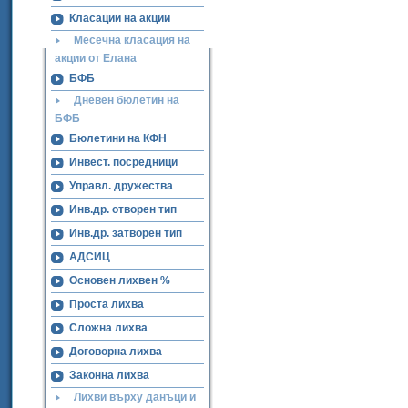
Класации на акции
Месечна класация на
акции от Елана
БФБ
Дневен бюлетин на
БФБ
Бюлетини на КФН
Инвест. посредници
Управл. дружества
Инв.др. отворен тип
Инв.др. затворен тип
АДСИЦ
Основен лихвен %
Проста лихва
Сложна лихва
Договорна лихва
Законна лихва
Лихви върху данъци и