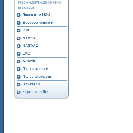
такси и други държавни
вземания
Лихва към НОИ
Борсови индекси
CME
NYMEX
NASDAQ
LME
Анкети
Полезни книги
Полезни връзки
Приятели
Карта на сайта