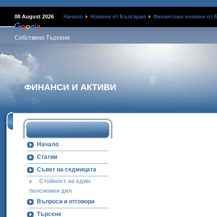
08 August 2026
Начало
Новини от България
Финансови новини от 
Собствено Търсене
ФИНАНСИ И АКТИВИ
Начало
Статии
Съвет на седмицата
Стойност на един
пенсионен дял
Въпроси и отговори
Търсене