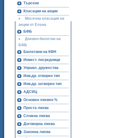
Търсене
Класации на акции
Месечна класация на
акции от Елана
БФБ
Дневен бюлетин на
БФБ
Бюлетини на КФН
Инвест. посредници
Управл. дружества
Инв.др. отворен тип
Инв.др. затворен тип
АДСИЦ
Основен лихвен %
Проста лихва
Сложна лихва
Договорна лихва
Законна лихва