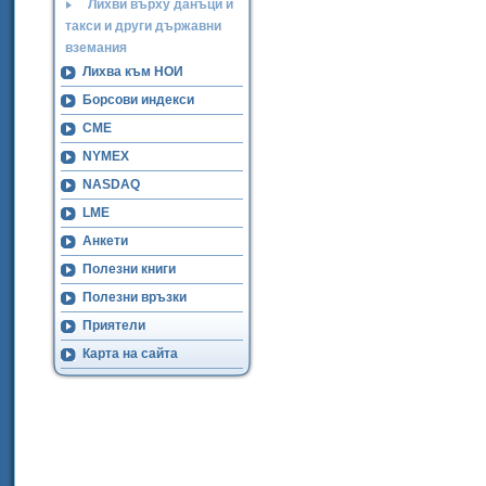
Лихви върху данъци и
такси и други държавни
вземания
Лихва към НОИ
Борсови индекси
CME
NYMEX
NASDAQ
LME
Анкети
Полезни книги
Полезни връзки
Приятели
Карта на сайта