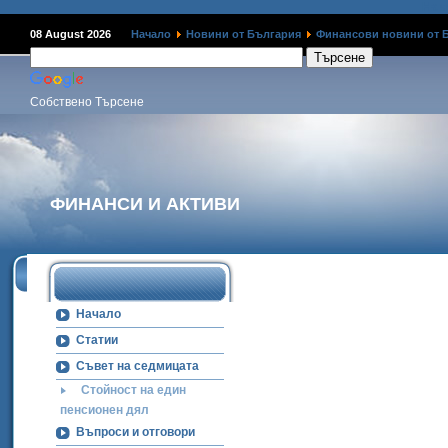
Наме
08 August 2026
Начало
Новини от България
Финансови новини от 
Собствено Търсене
ФИНАНСИ И АКТИВИ
Начало
Статии
Съвет на седмицата
Стойност на един
пенсионен дял
Въпроси и отговори