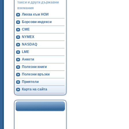
такси и други държавни
вземания
Лихва към НОИ
Борсови индекси
CME
NYMEX
NASDAQ
LME
Анкети
Полезни книги
Полезни връзки
Приятели
Карта на сайта