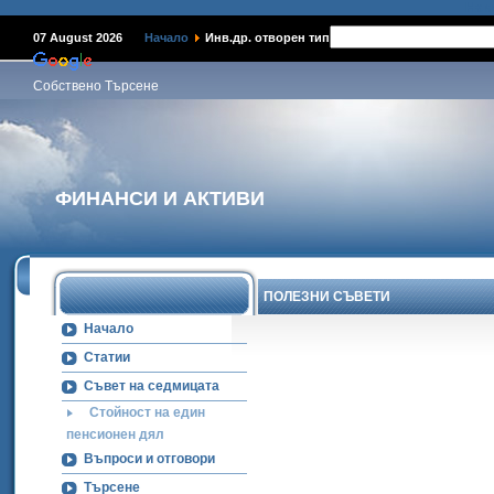
Наме
07 August 2026
Начало
Инв.др. отворен тип
Собствено Търсене
ФИНАНСИ И АКТИВИ
ПОЛЕЗНИ СЪВЕТИ
Начало
Статии
Съвет на седмицата
Стойност на един
пенсионен дял
Въпроси и отговори
Търсене