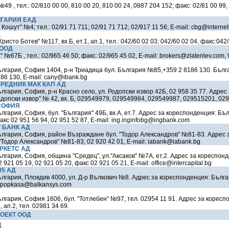
49 , тел.: 02/810 00 00, 810 00 20, 810 00 24, 0887 204 152; факс: 02/81 00 99,
ЛГАРИЯ ЕАД
Кошут" №4; тел.: 02/91 71 711; 02/91 71 712; 02/917 11 56; E-mail: cbg@internet
Д
Христо Ботев" №117, вх.Б, ет.1, ап.1, тел.: 042/60 02 03; 042/60 02 04, факс:04
 ООД
 №67Б , тел.: 02/965 46 50; факс: 02/965 45 02, E-mail: brokers@zlatenlev.com,
лгария, София 1404, р-н Триадица бул. България №85,+359 2 8186 130. Бълг
6 130, E-mail: cany@ibank.bg
РЕДНИК МАК КАП АД
лгария, София, р-н Красно село, ул. Родопски извор 42Б, 02 958 35 77. Адре
"Родопски извор" № 42, вх. Б, 029549979, 029549984, 029549987, 029515201, 02
 СОФИЯ
гария, София, бул. "България" 49Б, вх.А, ет.7. Адрес за кореспонденция: Бъл
факс 02 951 56 94, 02 951 52 87, E-mail: ing.inginfobg@ingbank.com
 БАНК АД
ългария, София, район Възраждане бул. "Тодор Александров" №81-83. Адрес 
Тодор Александров" №81-83, 02 920 42 01, E-mail: iabank@iabank.bg
РКЕТС АД
лгария, София, община "Средец", ул."Аксаков" №7А, ет.2. Адрес за кореспон
2 921 05 19, 02 921 05 20, факс 02 921 05 21, E-mail: office@intercapital.bg
95 АД
лгария, Пловдив 4000, ул. Д-р Вълкович №8. Адрес за кореспонденция: Бълга
l: popkasa@balkansys.com
лгария, София 1606, бул. "Тотлебен" №97, тел. 02954 11 91. Адрес за коресп
 ап.2, тел. 02981 34 69.
ОЕКТ ООД
Д