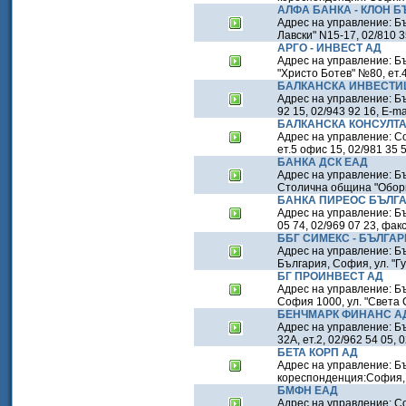
АЛФА БАНКА - КЛОН БЪ
Адрес на управление: Бъ
Лавски" N15-17, 02/810 
АРГО - ИНВЕСТ АД
Адрес на управление: Бъл
"Христо Ботев" №80, ет.4
БАЛКАНСКА ИНВЕСТИ
Адрес на управление: Б
92 15, 02/943 92 16, E-ma
БАЛКАНСКА КОНСУЛТА
Адрес на управление: Соф
ет.5 офис 15, 02/981 35 
БАНКА ДСК ЕАД
Адрес на управление: Б
Столична община "Оборищ
БАНКА ПИРЕОС БЪЛГ
Адрес на управление: Бъ
05 74, 02/969 07 23, фак
ББГ СИМЕКС - БЪЛГА
Адрес на управление: Бъл
България, София, ул. "Гу
БГ ПРОИНВЕСТ АД
Адрес на управление: Бъ
София 1000, ул. "Света С
БЕНЧМАРК ФИНАНС А
Адрес на управление: Бъ
32А, ет.2, 02/962 54 05,
БЕТА КОРП АД
Адрес на управление: Бъ
кореспонденция:София, пл
БМФН ЕАД
Адрес на управление: С