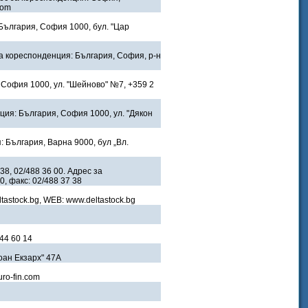
com
България, София 1000, бул. "Цар
за кореспонденция: България, София, р-н
 София 1000, ул. "Шейново" №7, +359 2
ция: България, София 1000, ул. "Дякон
: България, Варна 9000, бул „Вл.
38, 02/488 36 00. Адрес за
, факс: 02/488 37 38
ltastock.bg, WEB: www.deltastock.bg
44 60 14
Йоан Екзарх" 47А
uro-fin.com