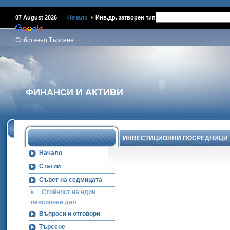
07 August 2026
Начало
Инв.др. затворен тип
Собствено Търсене
ФИНАНСИ И АКТИВИ
ИНВЕСТИЦИОННИ ПОСРЕДНИЦИ
Начало
Статии
Съвет на седмицата
Стойност на един
пенсионен дял
Въпроси и отговори
Търсене