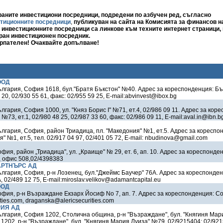
аните инвестициони посредници, подредени по азбучен ред, съгласно
стиционните посредници
,
публикуван на сайта на Комисията за финансов на
инвестиционните посредници са линкове към техните интернет страници, 
ран инвестиционен посредник.
ерпателен! Очаквайте допълване!
ООД
ългария, София 1618, бул."Братя Бъкстон" №40. Адрес за кореспонденция: Бъ
20, 02/930 55 61, факс: 02/955 59 25, E-mail:abvinvest@ibox.bg
лгария, София 1000, ул. "Княз Борис І" №71, ет.4, 02/986 09 11. Адрес за ко
№73, ет.1, 02/980 48 25, 02/987 33 60, факс: 02/986 09 11, E-mail:aval.in@ibn.b
лгария, София, район Триадица, пл. "Македония" №1, ет.5. Адрес за коресп
" №1, ет.5, тел. 02/917 04 97, 02/401 05 72, E-mail: nbudinova@gmail.com
фия, район „Триадица", ул. „Краище" № 29, ет. 6, ап. 10. Адрес за кореспонде
5, офис 508,02/4398383
АРТНЪРС АД
лгария, София, р-н Лозенец, бул."Джеймс Баучер" 76А. Адрес за кореспонден
 02/489 12 75, E-mail:miroslav.velikov@adamantcapital.eu
ООД
фия, р-н Възраждане Екзарх Йосиф No 7, ап. 7. Адрес за кореспонденция: Соф
ties.com, draganska@alericsecurities.com
РИЯ АД
ългария, София 1202, Столична община, р-н "Възраждане", бул. "Княгиня Мар
202, р-н "Възраждане", бул. "Княгиня Мария Луиза" №79, 02/9215404; 02/9215