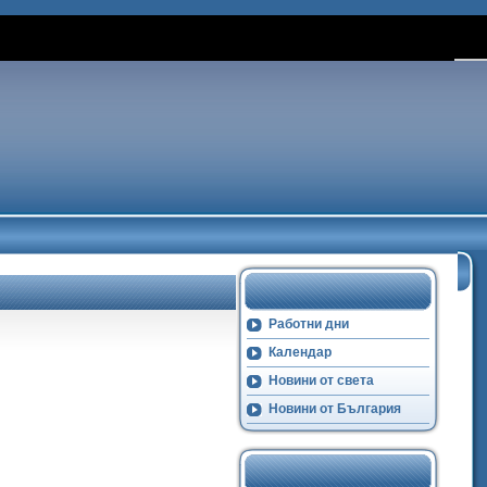
Работни дни
Календар
Новини от света
Новини от България