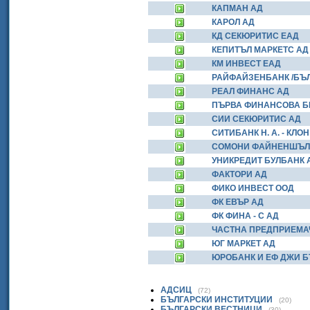
КАПМАН АД
КАРОЛ АД
КД СЕКЮРИТИС ЕАД
КЕПИТЪЛ МАРКЕТС АД
КМ ИНВЕСТ ЕАД
РАЙФАЙЗЕНБАНК /БЪЛ
РЕАЛ ФИНАНС АД
ПЪРВА ФИНАНСОВА Б
СИИ СЕКЮРИТИС АД
СИТИБАНК Н. А. - КЛО
СОМОНИ ФАЙНЕНШЪЛ
УНИКРЕДИТ БУЛБАНК 
ФАКТОРИ АД
ФИКО ИНВЕСТ ООД
ФК ЕВЪР АД
ФК ФИНА - С АД
ЧАСТНА ПРЕДПРИЕМА
ЮГ МАРКЕТ АД
ЮРОБАНК И ЕФ ДЖИ Б
АДСИЦ
(72)
БЪЛГАРСКИ ИНСТИТУЦИИ
(20)
БЪЛГАРСКИ ВЕСТНИЦИ
(30)