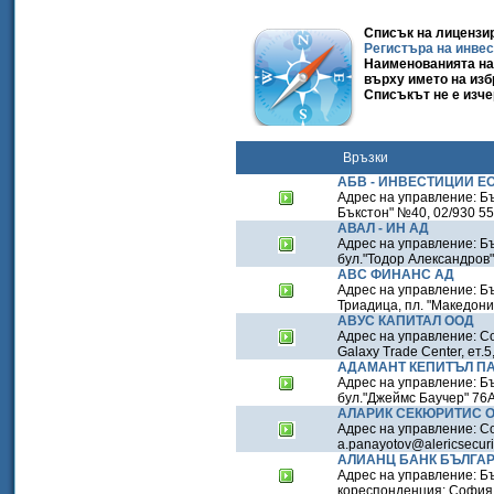
Списък на лицензир
Регистъра на инве
Наименованията на 
върху името на изб
Списъкът не е изч
Връзки
АБВ - ИНВЕСТИЦИИ Е
Адрес на управление: Б
Бъкстон" №40, 02/930 55 
АВАЛ - ИН АД
Адрес на управление: Бъ
бул."Тодор Александров" 
АВС ФИНАНС АД
Адрес на управление: Бъ
Триадица, пл. "Македония
АВУС КАПИТАЛ ООД
Адрес на управление: Со
Galaxy Trade Center, ет.
АДАМАНТ КЕПИТЪЛ П
Адрес на управление: Бъ
бул."Джеймс Баучер" 76А,
АЛАРИК СЕКЮРИТИС 
Адрес на управление: Со
a.panayotov@alericsecuri
АЛИАНЦ БАНК БЪЛГА
Адрес на управление: Б
кореспонденция: София 1