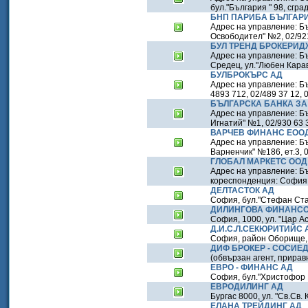
бул."България " 98, сгра
БНП ПАРИБА БЪЛГАР
Адрес на управление: Б
Освободител" №2, 02/921
БУЛ ТРЕНД БРОКЕРИД
Адрес на управление: Бъ
Средец, ул."Любен Караве
БУЛБРОКЪРС АД
Адрес на управление: Бъ
4893 712, 02/489 37 12, 0
БЪЛГАРСКА БАНКА ЗА
Адрес на управление: Бъ
Игнатий" №1, 02/930 63 3
ВАРЧЕВ ФИНАНС ЕОО
Адрес на управление: Бъ
Варненчик" №186, ет.3, 0
ГЛОБАЛ МАРКЕТС ООД
Адрес на управление: Бъ
кореспонденция: София, 
ДЕЛТАСТОК АД
София, бул."Стефан Стамб
ДИЛИНГОВА ФИНАНСО
София, 1000, ул. "Цар Ас
Д.И.С.Л.СЕКЮРИТИЙС 
София, район Оборище, бу
ДИФ БРОКЕР - СОСИЕД
(обвързан агент, приравн
ЕВРО - ФИНАНС АД
София, бул."Христофор Ко
ЕВРОДИЛИНГ АД
Бургас 8000, ул. "Св.Св. 
ЕЛАНА ТРЕЙДИНГ АД