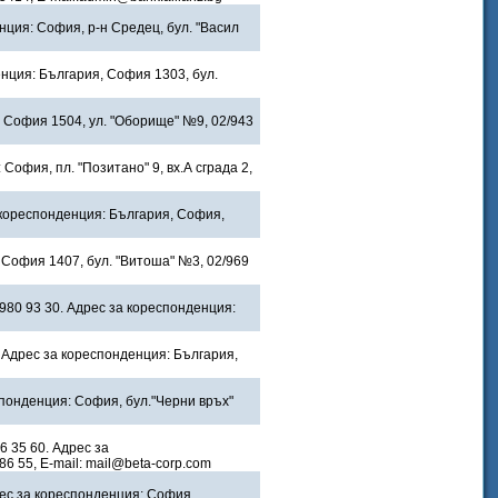
нция: София, р-н Средец, бул. "Васил
денция: България, София 1303, бул.
 София 1504, ул. "Оборище" №9, 02/943
 София, пл. "Позитано" 9, вх.А сграда 2,
 кореспонденция: България, София,
 София 1407, бул. "Витоша" №3, 02/969
/980 93 30. Адрес за кореспонденция:
. Адрес за кореспонденция: България,
спонденция: София, бул."Черни връх"
6 35 60. Адрес за
86 55, E-mail: mail@beta-corp.com
ес за кореспонденция: София,