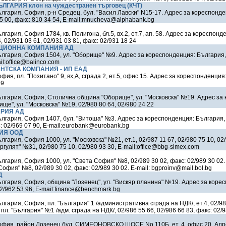
ЛГАРИЯ клон на чуждестранен търговец (КЧТ)
лгария, София, р-н Средец, бул. "Васил Лавски" N15-17. Адрес за кореспонде
35 00, факс: 810 34 54, E-mail:mnucheva@alphabank.bg
гария, София 1784, кв. Полигона, бл.5, вх.2, ет.7, ап. 58. Адрес за кореспон
, 02/931 03 61, 02/931 03 81, факс: 02/931 18 24
ЦИОННА КОМПАНИЯ АД
ългария, София 1504, ул. "Оборище" №9. Адрес за кореспонденция: България,
il:office@balinco.com
НТСКА КОМПАНИЯ - ИП ЕАД
ия, пл. "Позитано" 9, вх,А, сграда 2, ет.5, офис 15. Адрес за кореспонденция:
59
ългария, София, Столична община "Оборище", ул. "Московска" №19. Адрес за
е", ул. "Московска" №19, 02/980 80 64, 02/980 24 22
АРИЯ АД
лгария, София 1407, бул. "Витоша" №3. Адрес за кореспонденция: България,
с: 02/969 07 90, E-mail:eurobank@eurobank.bg
РИЯ ООД
гария, София 1000, ул. "Московска" №21, ет.1, 02/987 11 67, 02/980 75 10, 02
ргулят" №31, 02/980 75 10, 02/980 93 30, E-mail:office@bbg-simex.com
лгария, София 1000, ул. "Света София" №8, 02/989 30 02, факс: 02/989 30 02
офия" №8, 02/989 30 02, факс: 02/989 30 02. E-mail: bgproinv@mail.bol.bg
Д
лгария, София, община "Лозенец", ул. "Вискяр планина" №19. Адрес за коре
 02/962 53 96, E-mail:finance@benchmark.bg
лгария, София, пл. "България" 1 /административна сграда на НДК/, ет.4, 02/98
. "България" №1 /адм. сграда на НДК/, 02/986 55 66, 02/986 66 83, факс: 02/9
офия, район Лозенец бул. СИМЕОНОВСКО ШОСЕ No 110Б, ет. 4, офис 20. Адр