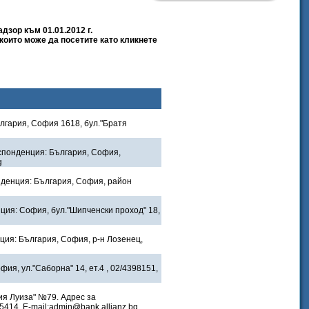
дзор към 01.01.2012 г.
които може да посетите като кликнете
лгария, София 1618, бул."Братя
респонденция: България, София,
g
онденция: България, София, район
нция: София, бул."Шипченски проход" 18,
ция: България, София, р-н Лозенец,
ия, ул."Саборна" 14, ет.4 , 02/4398151,
ия Луиза" №79. Адрес за
414, E-mail:admin@bank.allianz.bg