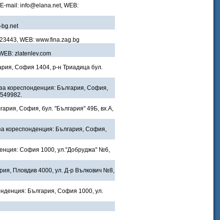
 E-mail: info@elana.net, WEB:
-bg.net
2/23443, WEB: www.fina.zag.bg
 WEB: zlatenlev.com
ария, София 1404, р-н Триадица бул.
с за кореспонденция: България, София,
9549982.
гария, София, бул. "България" 49Б, вх.А,
за кореспонденция: България, София,
денция: София 1000, ул."Добруджа" №6,
рия, Пловдив 4000, ул. Д-р Вълкович №8,
онденция: България, София 1000, ул.