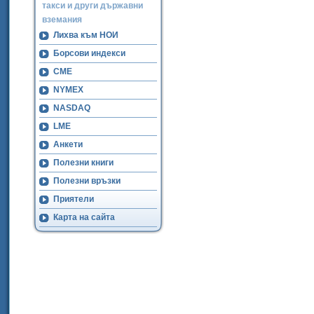
такси и други държавни
вземания
Лихва към НОИ
Борсови индекси
CME
NYMEX
NASDAQ
LME
Анкети
Полезни книги
Полезни връзки
Приятели
Карта на сайта