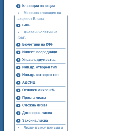
Класации на акции
Месечна класация на
акции от Елана
БФБ
Дневен бюлетин на
БФБ
Бюлетини на КФН
Инвест. посредници
Управл. дружества
Инв.др. отворен тип
Инв.др. затворен тип
АДСИЦ
Основен лихвен %
Проста лихва
Сложна лихва
Договорна лихва
Законна лихва
Лихви върху данъци и