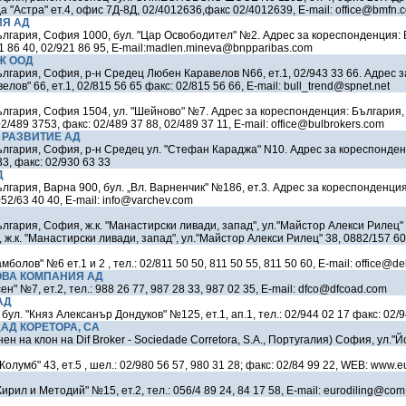
да "Астра" ет.4, офис 7Д-8Д, 02/4012636,факс 02/4012639, E-mail: office@bmfn.
ИЯ АД
ългария, София 1000, бул. "Цар Освободител" №2. Адрес за кореспонденция: 
 86 40, 02/921 86 95, Е-mail:madlen.mineva@bnpparibas.com
Ж ООД
лгария, София, р-н Средец Любен Каравелов N66, ет.1, 02/943 33 66. Адрес 
лов" 66, ет.1, 02/815 56 65 факс: 02/815 56 66, E-mail: bull_trend@spnet.net
лгария, София 1504, ул. "Шейново" №7. Адрес за кореспонденция: България,
2/489 3753, факс: 02/489 37 88, 02/489 37 11, E-mail: office@bulbrokers.com
 РАЗВИТИЕ АД
лгария, София, р-н Средец ул. "Стефан Караджа" N10. Адрес за кореспонден
3, факс: 02/930 63 33
Д
лгария, Варна 900, бул. „Вл. Варненчик" №186, ет.3. Адрес за кореспонденция
52/63 40 40, E-mail: info@varchev.com
лгария, София, ж.к. "Манастирски ливади, запад", ул."Майстор Алекси Рилец" 
ж.к. "Манастирски ливади, запад", ул."Майстор Алекси Рилец" 38, 0882/157 600
олов" №6 ет.1 и 2 , тел.: 02/811 50 50, 811 50 55, 811 50 60, E-mail: office@de
ВА КОМПАНИЯ АД
ен" №7, ет.2, тел.: 988 26 77, 987 28 33, 987 02 35, E-mail: dfco@dfcoad.com
АД
л. "Княз Алексанър Дондуков" №125, ет.1, ап.1, тел.: 02/944 02 17 факс: 02/9
АД КОРЕТОРА, СА
ен на клон на Dif Broker - Sociedade Corretora, S.A., Португалия) София, ул."
лумб" 43, ет.5 , шел.: 02/980 56 57, 980 31 28; факс: 02/84 99 22, WEB: www.e
Кирил и Методий" №15, ет.2, тел.: 056/4 89 24, 84 17 58, E-mail: eurodiling@com