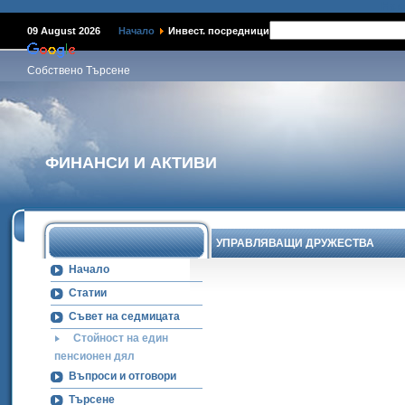
Наме
09 August 2026
Начало
Инвест. посредници
Собствено Търсене
ФИНАНСИ И АКТИВИ
УПРАВЛЯВАЩИ ДРУЖЕСТВА
Начало
Статии
Съвет на седмицата
Стойност на един
пенсионен дял
Въпроси и отговори
Търсене