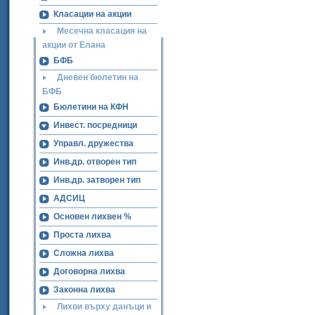
Класации на акции
Месечна класация на
акции от Елана
БФБ
Дневен бюлетин на
БФБ
Бюлетини на КФН
Инвест. посредници
Управл. дружества
Инв.др. отворен тип
Инв.др. затворен тип
АДСИЦ
Основен лихвен %
Проста лихва
Сложна лихва
Договорна лихва
Законна лихва
Лихви върху данъци и