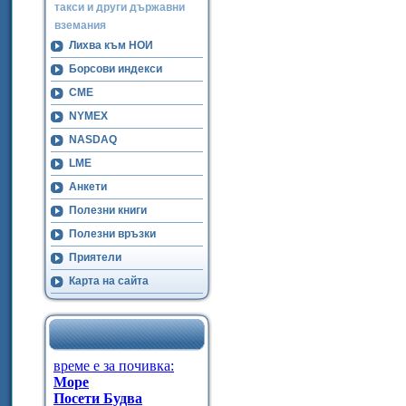
такси и други държавни
вземания
Лихва към НОИ
Борсови индекси
CME
NYMEX
NASDAQ
LME
Анкети
Полезни книги
Полезни връзки
Приятели
Карта на сайта