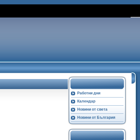
Работни дни
Календар
Новини от света
Новини от България