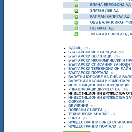
ЕЛАНА ЕВРОФОНД АД
ЗЛАТЕН ЛЕВ АД
КАПМАН КАПИТАЛ АД
ОББ БАЛАНСИРАН ФО
ПЕЛИКАН АД
ТИ БИ АЙ ЕВРОБОНД 
АДСИЦ
(72)
БЪЛГАРСКИ ИНСТИТУЦИИ
(20)
БЪЛГАРСКИ ВЕСТНИЦИ
(30)
БЪЛГАРСКИ ИКОНОМИЧЕСКИ И П
БЪЛГАРСКИ СПИСАНИЯ ЗА НОВИ
БЪЛГАРСКИ ТЕЛЕВИЗИИ ОН-ЛАЙН
БЪЛГАРСКИ ПОРТАЛИ
(23)
ВАЛУТНИ КУРСОВЕ НА БНБ И ВАЛ
ВАЛУТНИ АНАЛИЗИ И КОМЕНТАРИ
ИНВЕСТИЦИОННИ ПОСРЕДНИЦИ
УПРАВЛЯВАЩИ ДРУЖЕСТВА
(30)
ИНВЕСТИЦИОННИ ДРУЖЕСТВА ОТ
ИНВЕСТИЦИОННИ ДРУЖЕСТВА ЗА
ФОРУМИ
(7)
ОБУЧЕНИЯ
(15)
ПОЛЕЗНИ СЪВЕТИ
(5)
ТЕХНИЧЕСКИ АНАЛИЗ
(1)
FOREX
(3)
ЧУЖДЕСТРАННИ FOREX СПИСАНИ
ЧУЖДЕСТРАННИ ПОРТАЛИ
(6)