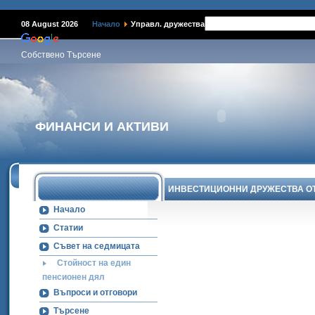
08 August 2026
Начало
Управл. дружества
Собствено Търсене
ФИНАНСИ И АКТИВИ
ИНВЕСТИЦИОННИ ДРУЖЕСТВА О
Начало
Статии
Съвет на седмицата
Стойност на един
пенсионен дял
Въпроси и отговори
Търсене