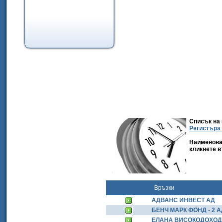
Списък на 
Регистъра
Наименован
кликнете в
Връзки
АДВАНС ИНВЕСТ АД
БЕНЧ МАРК ФОНД - 2 А
ЕЛАНА ВИСОКОДОХОД