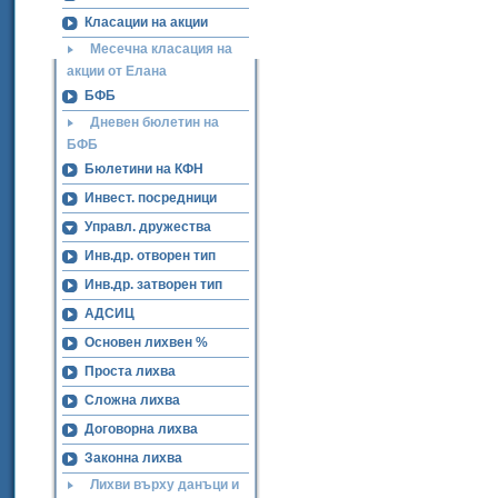
Класации на акции
Месечна класация на
акции от Елана
БФБ
Дневен бюлетин на
БФБ
Бюлетини на КФН
Инвест. посредници
Управл. дружества
Инв.др. отворен тип
Инв.др. затворен тип
АДСИЦ
Основен лихвен %
Проста лихва
Сложна лихва
Договорна лихва
Законна лихва
Лихви върху данъци и