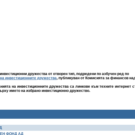
инвестиционни дружества от отворен тип, подредени по азбучен ред по
 на инвестиционните дружества
,
публикуван от Комисията за финансов над
ията на инвестиционните дружества са линкове към техните интернет ст
ърху името на избрано инвестиционно дружество.
Д
ЕН ФОНД АД