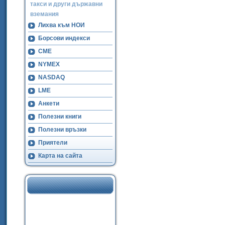
такси и други държавни
вземания
Лихва към НОИ
Борсови индекси
CME
NYMEX
NASDAQ
LME
Анкети
Полезни книги
Полезни връзки
Приятели
Карта на сайта