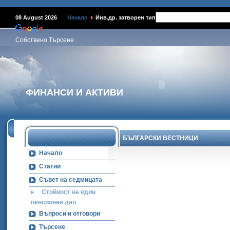
08 August 2026
Начало
Инв.др. затворен тип
Собствено Търсене
ФИНАНСИ И АКТИВИ
БЪЛГАРСКИ ВЕСТНИЦИ
Начало
Статии
Съвет на седмицата
Стойност на един
пенсионен дял
Въпроси и отговори
Търсене