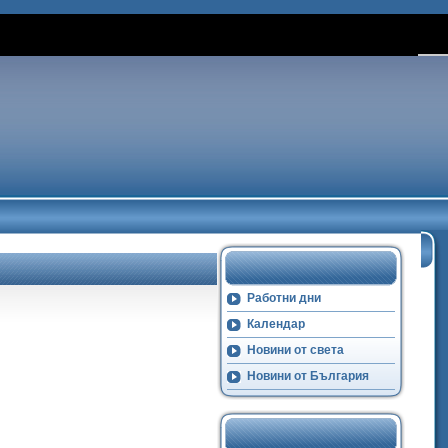
Работни дни
Календар
Новини от света
Новини от България