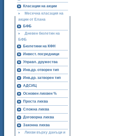
Класации на акции
Месечна класация на
акции от Елана
БФБ
Дневен бюлетин на
БФБ
Бюлетини на КФН
Инвест. посредници
Управл. дружества
Инв.др. отворен тип
Инв.др. затворен тип
АДСИЦ
Основен лихвен %
Проста лихва
Сложна лихва
Договорна лихва
Законна лихва
Лихви върху данъци и