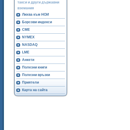
такси и други държавни
вземания
Лихва към НОИ
Борсови индекси
CME
NYMEX
NASDAQ
LME
Анкети
Полезни книги
Полезни връзки
Приятели
Карта на сайта