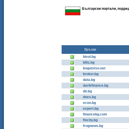
Български портали, подред
Връзки
bivol.bg
blitz.bg
bogatstvo.net
broker.bg
data.bg
darikfinance.bg
dir.bg
dnes.bg
econ.bg
expert.bg
financebg.com
fincity.bg
frognews.bg