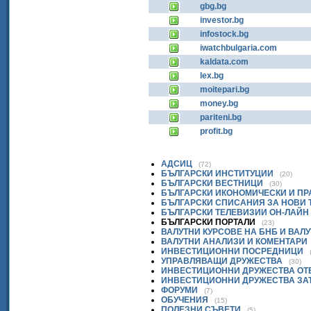
gbg.bg
investor.bg
infostock.bg
iwatchbulgaria.com
kaldata.com
lex.bg
moitepari.bg
money.bg
pariteni.bg
profit.bg
АДСИЦ
(72)
БЪЛГАРСКИ ИНСТИТУЦИИ
(20)
БЪЛГАРСКИ ВЕСТНИЦИ
(30)
БЪЛГАРСКИ ИКОНОМИЧЕСКИ И П
БЪЛГАРСКИ СПИСАНИЯ ЗА НОВИ
БЪЛГАРСКИ ТЕЛЕВИЗИИ ОН-ЛАЙН
БЪЛГАРСКИ ПОРТАЛИ
(23)
ВАЛУТНИ КУРСОВЕ НА БНБ И ВАЛ
ВАЛУТНИ АНАЛИЗИ И КОМЕНТАРИ
ИНВЕСТИЦИОННИ ПОСРЕДНИЦИ
УПРАВЛЯВАЩИ ДРУЖЕСТВА
(30)
ИНВЕСТИЦИОННИ ДРУЖЕСТВА ОТ
ИНВЕСТИЦИОННИ ДРУЖЕСТВА ЗА
ФОРУМИ
(7)
ОБУЧЕНИЯ
(15)
ПОЛЕЗНИ СЪВЕТИ
(5)