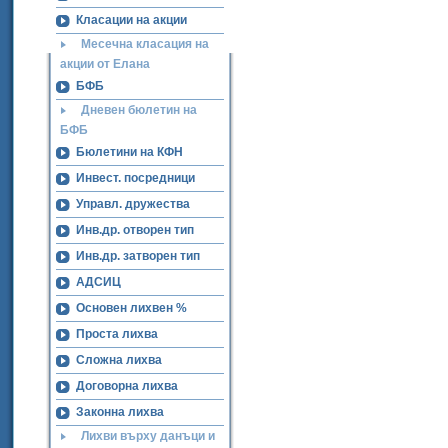
Класации на акции
Месечна класация на
акции от Елана
БФБ
Дневен бюлетин на
БФБ
Бюлетини на КФН
Инвест. посредници
Управл. дружества
Инв.др. отворен тип
Инв.др. затворен тип
АДСИЦ
Основен лихвен %
Проста лихва
Сложна лихва
Договорна лихва
Законна лихва
Лихви върху данъци и