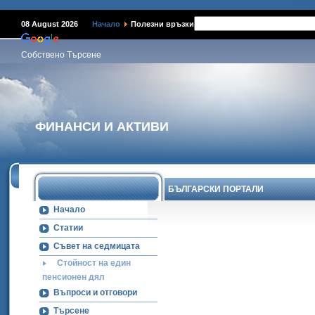
Наме
08 August 2026
Начало
Полезни връзки
Собствено Търсене
ФИНАНСИ И АКТИВИ
БЪЛГАРСКИ ПОРТАЛИ
Начало
Статии
Съвет на седмицата
Стойност на един
пенсионен дял
Въпроси и отговори
Търсене