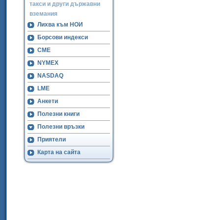
такси и други държавни
вземания
Лихва към НОИ
Борсови индекси
CME
NYMEX
NASDAQ
LME
Анкети
Полезни книги
Полезни връзки
Приятели
Карта на сайта