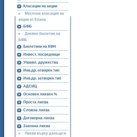
Класации на акции
Месечна класация на
акции от Елана
БФБ
Дневен бюлетин на
БФБ
Бюлетини на КФН
Инвест. посредници
Управл. дружества
Инв.др. отворен тип
Инв.др. затворен тип
АДСИЦ
Основен лихвен %
Проста лихва
Сложна лихва
Договорна лихва
Законна лихва
Лихви върху данъци и