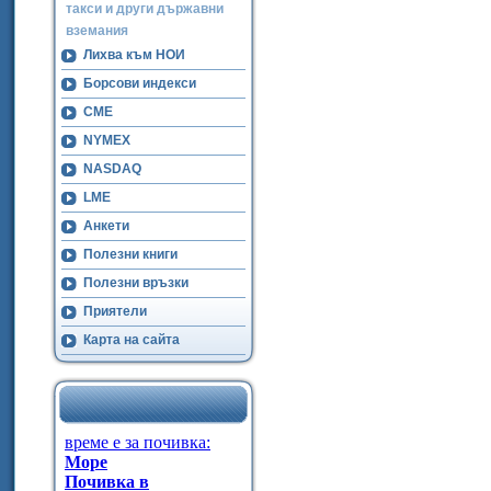
такси и други държавни
вземания
Лихва към НОИ
Борсови индекси
CME
NYMEX
NASDAQ
LME
Анкети
Полезни книги
Полезни връзки
Приятели
Карта на сайта