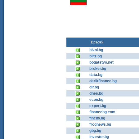
Връзки
bivol.bg
blitz.bg
bogatstvo.net
broker.bg
data.bg
darikfinance.bg
dir.bg
dnes.bg
econ.bg
expert.bg
financebg.com
fincity.bg
frognews.bg
gbg.bg
investor.bg