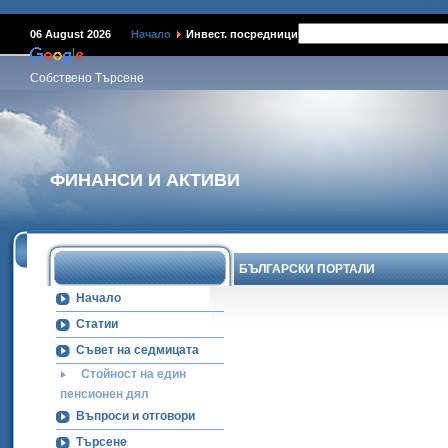
Наме
06 August 2026
Начало
Инвест. посредници
Собствено Търсене
ФИНАНСИ И АКТИВИ
БЪЛГАРСКИ ПОРТАЛИ
Начало
Статии
Съвет на седмицата
Стойност на един
пенсионен дял
Въпроси и отговори
Търсене