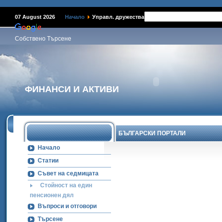
07 August 2026
Начало
Управл. дружества
Собствено Търсене
ФИНАНСИ И АКТИВИ
БЪЛГАРСКИ ПОРТАЛИ
Начало
Статии
Съвет на седмицата
Стойност на един
пенсионен дял
Въпроси и отговори
Търсене