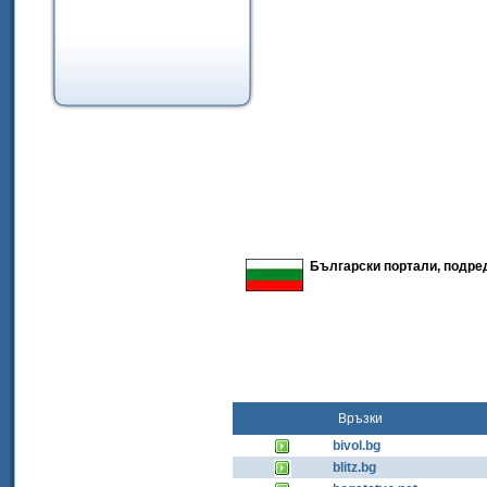
Български портали, подред
Връзки
bivol.bg
blitz.bg