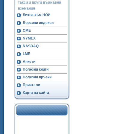
такси и други държавни
вземания
Лихва към НОИ
Борсови индекси
CME
NYMEX
NASDAQ
LME
Анкети
Полезни книги
Полезни връзки
Приятели
Карта на сайта