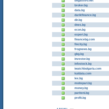
bogatstvo.net
broker.bg
data.bg
darikfinance.bg
dir.bg
dnes.bg
econ.bg
expert.bg
financebg.com
fincity.bg
frognews.bg
gbg.bg
investor.bg
infostock.bg
iwatchbulgaria.com
kaldata.com
lex.bg
moitepari.bg
money.bg
pariteni.bg
profit.bg