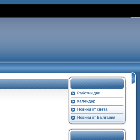
Работни дни
Календар
Новини от света
Новини от България