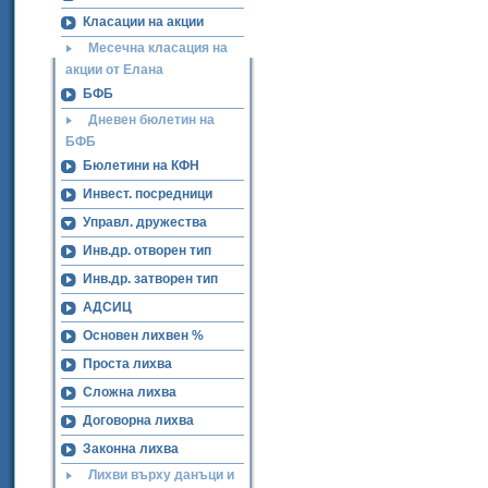
Класации на акции
Месечна класация на
акции от Елана
БФБ
Дневен бюлетин на
БФБ
Бюлетини на КФН
Инвест. посредници
Управл. дружества
Инв.др. отворен тип
Инв.др. затворен тип
АДСИЦ
Основен лихвен %
Проста лихва
Сложна лихва
Договорна лихва
Законна лихва
Лихви върху данъци и