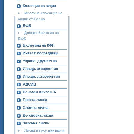
Класации на акции
Месечна класация на
акции от Елана
БФБ
Дневен бюлетин на
БФБ
Бюлетини на КФН
Инвест. посредници
Управл. дружества
Инв.др. отворен тип
Инв.др. затворен тип
АДСИЦ
Основен лихвен %
Проста лихва
Сложна лихва
Договорна лихва
Законна лихва
Лихви върху данъци и