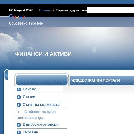
07 August 2026
Начало
Управл. дружества
Собствено Търсене
ФИНАНСИ И АКТИВИ
ЧУЖДЕСТРАННИ ПОРТАЛИ
Начало
Статии
Съвет на седмицата
Стойност на един
пенсионен дял
Въпроси и отговори
Търсене