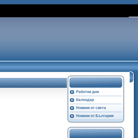
Работни дни
Календар
Новини от света
Новини от България