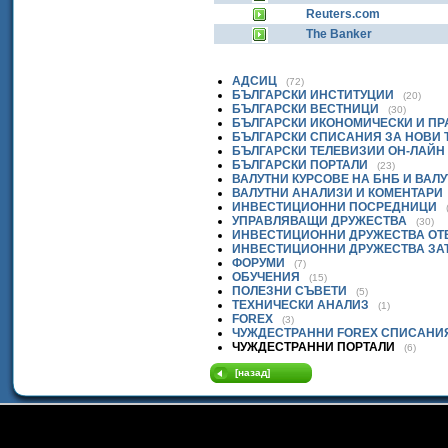
Reuters.com
The Banker
АДСИЦ
(72)
БЪЛГАРСКИ ИНСТИТУЦИИ
(20)
БЪЛГАРСКИ ВЕСТНИЦИ
(30)
БЪЛГАРСКИ ИКОНОМИЧЕСКИ И П
БЪЛГАРСКИ СПИСАНИЯ ЗА НОВИ
БЪЛГАРСКИ ТЕЛЕВИЗИИ ОН-ЛАЙН
БЪЛГАРСКИ ПОРТАЛИ
(23)
ВАЛУТНИ КУРСОВЕ НА БНБ И ВАЛ
ВАЛУТНИ АНАЛИЗИ И КОМЕНТАРИ
ИНВЕСТИЦИОННИ ПОСРЕДНИЦИ
УПРАВЛЯВАЩИ ДРУЖЕСТВА
(30)
ИНВЕСТИЦИОННИ ДРУЖЕСТВА ОТ
ИНВЕСТИЦИОННИ ДРУЖЕСТВА ЗА
ФОРУМИ
(7)
ОБУЧЕНИЯ
(15)
ПОЛЕЗНИ СЪВЕТИ
(5)
ТЕХНИЧЕСКИ АНАЛИЗ
(1)
FOREX
(3)
ЧУЖДЕСТРАННИ FOREX СПИСАНИ
ЧУЖДЕСТРАННИ ПОРТАЛИ
(6)
[назад]