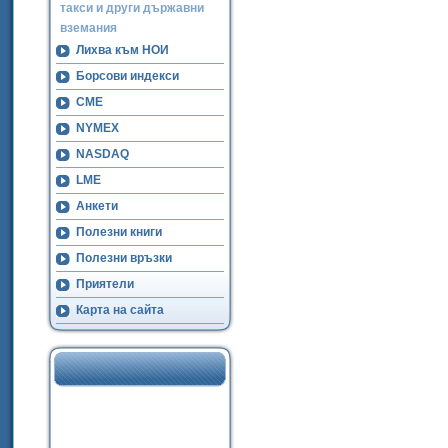
такси и други държавни
вземания
Лихва към НОИ
Борсови индекси
CME
NYMEX
NASDAQ
LME
Анкети
Полезни книги
Полезни връзки
Приятели
Карта на сайта