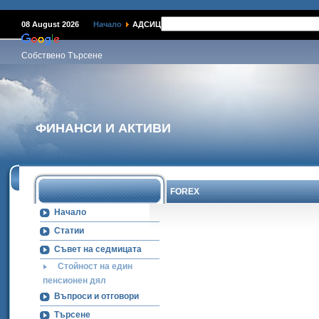
Наме
08 August 2026
Начало
АДСИЦ
Собствено Търсене
ФИНАНСИ И АКТИВИ
FOREX
Начало
Статии
Съвет на седмицата
Стойност на един
пенсионен дял
Въпроси и отговори
Търсене