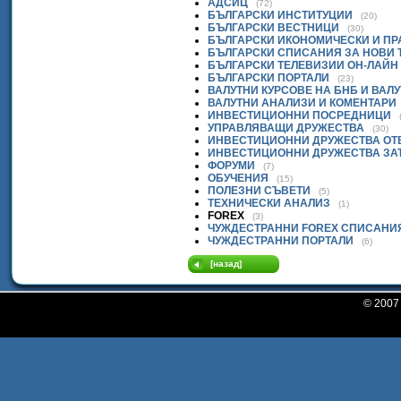
АДСИЦ
(72)
БЪЛГАРСКИ ИНСТИТУЦИИ
(20)
БЪЛГАРСКИ ВЕСТНИЦИ
(30)
БЪЛГАРСКИ ИКОНОМИЧЕСКИ И П
БЪЛГАРСКИ СПИСАНИЯ ЗА НОВИ
БЪЛГАРСКИ ТЕЛЕВИЗИИ ОН-ЛАЙН
БЪЛГАРСКИ ПОРТАЛИ
(23)
ВАЛУТНИ КУРСОВЕ НА БНБ И ВАЛ
ВАЛУТНИ АНАЛИЗИ И КОМЕНТАРИ
ИНВЕСТИЦИОННИ ПОСРЕДНИЦИ
УПРАВЛЯВАЩИ ДРУЖЕСТВА
(30)
ИНВЕСТИЦИОННИ ДРУЖЕСТВА ОТ
ИНВЕСТИЦИОННИ ДРУЖЕСТВА ЗА
ФОРУМИ
(7)
ОБУЧЕНИЯ
(15)
ПОЛЕЗНИ СЪВЕТИ
(5)
ТЕХНИЧЕСКИ АНАЛИЗ
(1)
FOREX
(3)
ЧУЖДЕСТРАННИ FOREX СПИСАНИ
ЧУЖДЕСТРАННИ ПОРТАЛИ
(6)
[назад]
© 200