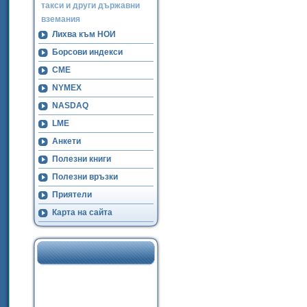
такси и други държавни
вземания
Лихва към НОИ
Борсови индекси
CME
NYMEX
NASDAQ
LME
Анкети
Полезни книги
Полезни връзки
Приятели
Карта на сайта