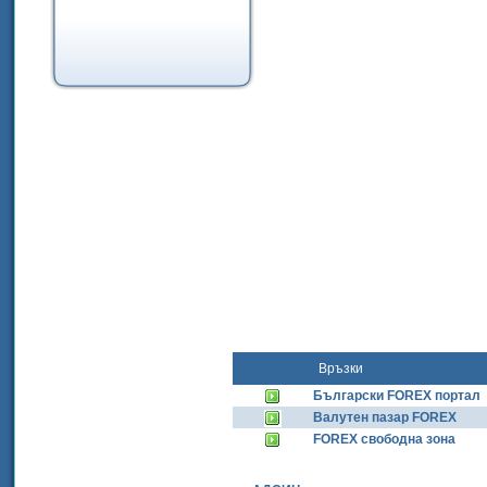
Връзки
Български FOREX портал
Валутен пазар FOREX
FOREX свободна зона