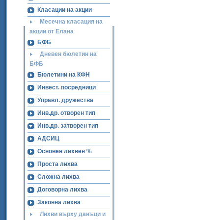
Класации на акции
Месечна класация на
акции от Елана
БФБ
Дневен бюлетин на
БФБ
Бюлетини на КФН
Инвест. посредници
Управл. дружества
Инв.др. отворен тип
Инв.др. затворен тип
АДСИЦ
Основен лихвен %
Проста лихва
Сложна лихва
Договорна лихва
Законна лихва
Лихви върху данъци и