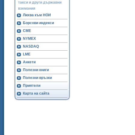
такси и други държавни
вземания
Лихва към НОИ
Борсови индекси
CME
NYMEX
NASDAQ
LME
Анкети
Полезни книги
Полезни връзки
Приятели
Карта на сайта