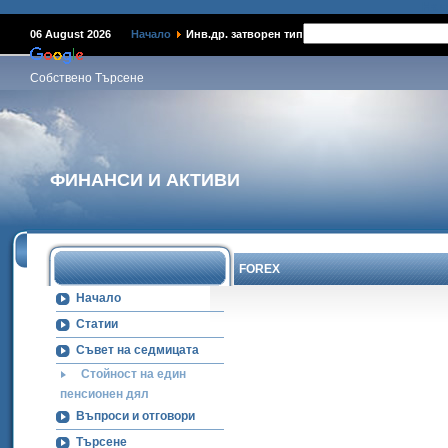
Наме
06 August 2026
Начало
Инв.др. затворен тип
Собствено Търсене
ФИНАНСИ И АКТИВИ
FOREX
Начало
Статии
Съвет на седмицата
Стойност на един
пенсионен дял
Въпроси и отговори
Търсене