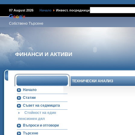
07 August 2026
Начало
Инвест. посредници
Собствено Търсене
ФИНАНСИ И АКТИВИ
ТЕХНИЧЕСКИ АНАЛИЗ
Начало
Статии
Съвет на седмицата
Стойност на един
пенсионен дял
Въпроси и отговори
Търсене