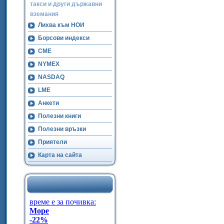
такси и други държавни
вземания
Лихва към НОИ
Борсови индекси
CME
NYMEX
NASDAQ
LME
Анкети
Полезни книги
Полезни връзки
Приятели
Карта на сайта