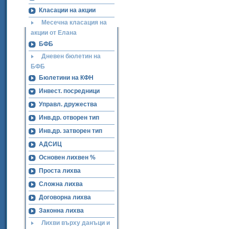
Класации на акции
Месечна класация на
акции от Елана
БФБ
Дневен бюлетин на
БФБ
Бюлетини на КФН
Инвест. посредници
Управл. дружества
Инв.др. отворен тип
Инв.др. затворен тип
АДСИЦ
Основен лихвен %
Проста лихва
Сложна лихва
Договорна лихва
Законна лихва
Лихви върху данъци и