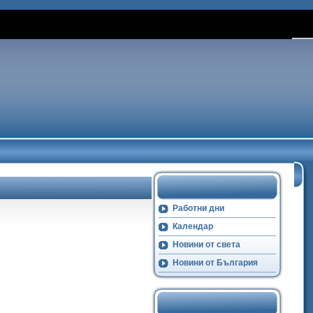
Работни дни
Календар
Новини от света
Новини от България