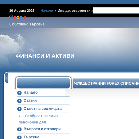
Наме
10 August 2026
Начало
Инв.др. отворен тип
Собствено Търсене
ФИНАНСИ И АКТИВИ
ЧУЖДЕСТРАННИ FOREX СПИСАН
Начало
Статии
Съвет на седмицата
Стойност на един
пенсионен дял
Въпроси и отговори
Търсене