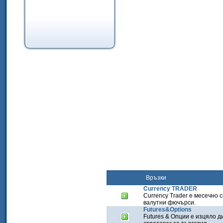
Връзки
Currency TRADER
Currency Trader е месечно 
валутни фючърси.
Futures&Options
Futures & Опции е изцяло д