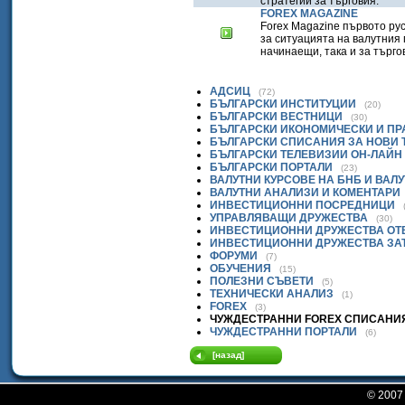
стратегии за търговия.
FOREX MAGAZINE
Forex Magazine първото ру
за ситуацията на валутния
начинаещи, така и за търго
АДСИЦ
(72)
БЪЛГАРСКИ ИНСТИТУЦИИ
(20)
БЪЛГАРСКИ ВЕСТНИЦИ
(30)
БЪЛГАРСКИ ИКОНОМИЧЕСКИ И П
БЪЛГАРСКИ СПИСАНИЯ ЗА НОВИ
БЪЛГАРСКИ ТЕЛЕВИЗИИ ОН-ЛАЙН
БЪЛГАРСКИ ПОРТАЛИ
(23)
ВАЛУТНИ КУРСОВЕ НА БНБ И ВАЛ
ВАЛУТНИ АНАЛИЗИ И КОМЕНТАРИ
ИНВЕСТИЦИОННИ ПОСРЕДНИЦИ
УПРАВЛЯВАЩИ ДРУЖЕСТВА
(30)
ИНВЕСТИЦИОННИ ДРУЖЕСТВА ОТ
ИНВЕСТИЦИОННИ ДРУЖЕСТВА ЗА
ФОРУМИ
(7)
ОБУЧЕНИЯ
(15)
ПОЛЕЗНИ СЪВЕТИ
(5)
ТЕХНИЧЕСКИ АНАЛИЗ
(1)
FOREX
(3)
ЧУЖДЕСТРАННИ FOREX СПИСАНИ
ЧУЖДЕСТРАННИ ПОРТАЛИ
(6)
[назад]
© 200