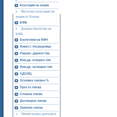
Класации на акции
Месечна класация на
акции от Елана
БФБ
Дневен бюлетин на
БФБ
Бюлетини на КФН
Инвест. посредници
Управл. дружества
Инв.др. отворен тип
Инв.др. затворен тип
АДСИЦ
Основен лихвен %
Проста лихва
Сложна лихва
Договорна лихва
Законна лихва
Лихви върху данъци и