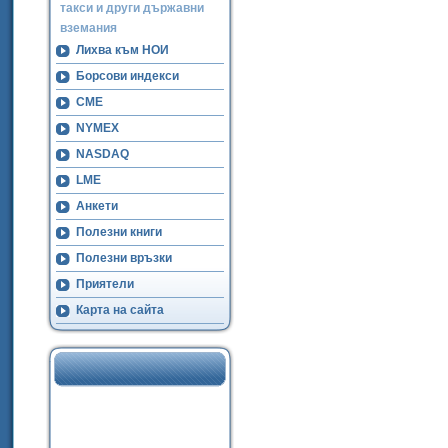
такси и други държавни
вземания
Лихва към НОИ
Борсови индекси
CME
NYMEX
NASDAQ
LME
Анкети
Полезни книги
Полезни връзки
Приятели
Карта на сайта