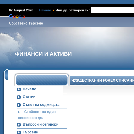
Наме
07 August 2026
Начало
Инв.др. затворен тип
Собствено Търсене
ФИНАНСИ И АКТИВИ
ЧУЖДЕСТРАННИ FOREX СПИСАН
Начало
Статии
Съвет на седмицата
Стойност на един
пенсионен дял
Въпроси и отговори
Търсене