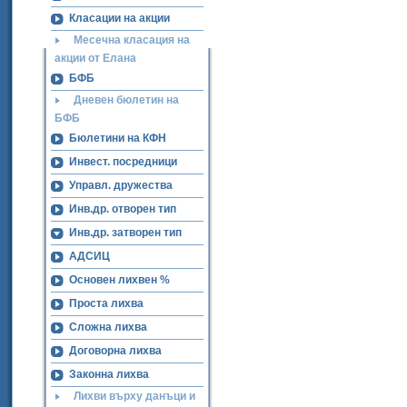
Класации на акции
Месечна класация на
акции от Елана
БФБ
Дневен бюлетин на
БФБ
Бюлетини на КФН
Инвест. посредници
Управл. дружества
Инв.др. отворен тип
Инв.др. затворен тип
АДСИЦ
Основен лихвен %
Проста лихва
Сложна лихва
Договорна лихва
Законна лихва
Лихви върху данъци и