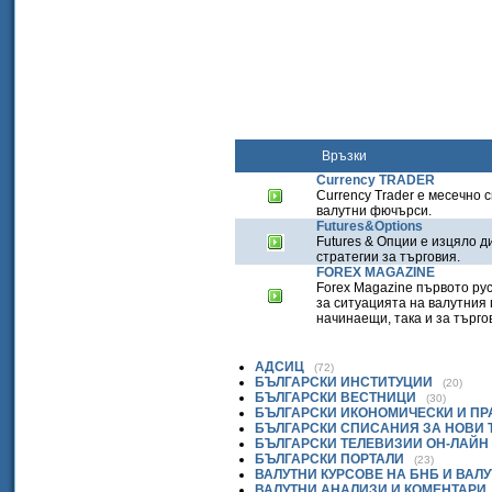
Връзки
Currency TRADER
Currency Trader е месечно 
валутни фючърси.
Futures&Options
Futures & Опции е изцяло д
стратегии за търговия.
FOREX MAGAZINE
Forex Magazine първото ру
за ситуацията на валутния
начинаещи, така и за търго
АДСИЦ
(72)
БЪЛГАРСКИ ИНСТИТУЦИИ
(20)
БЪЛГАРСКИ ВЕСТНИЦИ
(30)
БЪЛГАРСКИ ИКОНОМИЧЕСКИ И П
БЪЛГАРСКИ СПИСАНИЯ ЗА НОВИ
БЪЛГАРСКИ ТЕЛЕВИЗИИ ОН-ЛАЙН
БЪЛГАРСКИ ПОРТАЛИ
(23)
ВАЛУТНИ КУРСОВЕ НА БНБ И ВАЛ
ВАЛУТНИ АНАЛИЗИ И КОМЕНТАРИ