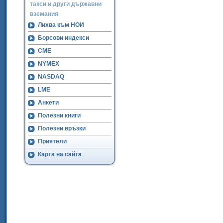
такси и други държавни
вземания
Лихва към НОИ
Борсови индекси
CME
NYMEX
NASDAQ
LME
Анкети
Полезни книги
Полезни връзки
Приятели
Карта на сайта