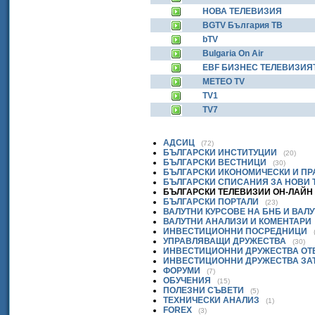
НОВА ТЕЛЕВИЗИЯ
BGTV България ТВ
bTV
Bulgaria On Air
EBF БИЗНЕС ТЕЛЕВИЗИЯ
МЕТЕО ТV
TV1
ТV7
АДСИЦ
(72)
БЪЛГАРСКИ ИНСТИТУЦИИ
(20)
БЪЛГАРСКИ ВЕСТНИЦИ
(30)
БЪЛГАРСКИ ИКОНОМИЧЕСКИ И П
БЪЛГАРСКИ СПИСАНИЯ ЗА НОВИ
БЪЛГАРСКИ ТЕЛЕВИЗИИ ОН-ЛАЙН
БЪЛГАРСКИ ПОРТАЛИ
(23)
ВАЛУТНИ КУРСОВЕ НА БНБ И ВАЛ
ВАЛУТНИ АНАЛИЗИ И КОМЕНТАРИ
ИНВЕСТИЦИОННИ ПОСРЕДНИЦИ
УПРАВЛЯВАЩИ ДРУЖЕСТВА
(30)
ИНВЕСТИЦИОННИ ДРУЖЕСТВА ОТ
ИНВЕСТИЦИОННИ ДРУЖЕСТВА ЗА
ФОРУМИ
(7)
ОБУЧЕНИЯ
(15)
ПОЛЕЗНИ СЪВЕТИ
(5)
ТЕХНИЧЕСКИ АНАЛИЗ
(1)
FOREX
(3)