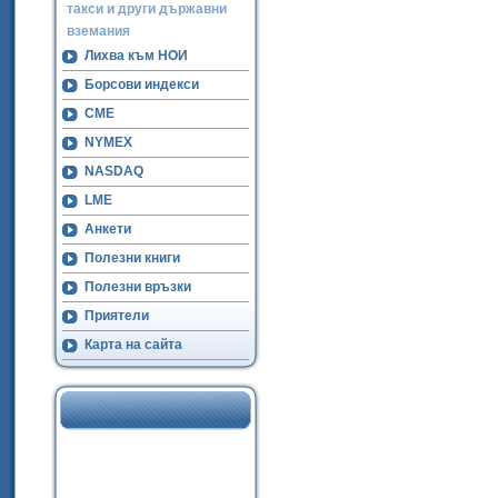
такси и други държавни
вземания
Лихва към НОИ
Борсови индекси
CME
NYMEX
NASDAQ
LME
Анкети
Полезни книги
Полезни връзки
Приятели
Карта на сайта