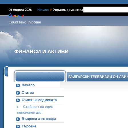
Наме
09 August 2026
Начало
Управл. дружества
Собствено Търсене
ФИНАНСИ И АКТИВИ
БЪЛГАРСКИ ТЕЛЕВИЗИИ ОН-ЛАЙ
Начало
Статии
Съвет на седмицата
Стойност на един
пенсионен дял
Въпроси и отговори
Търсене