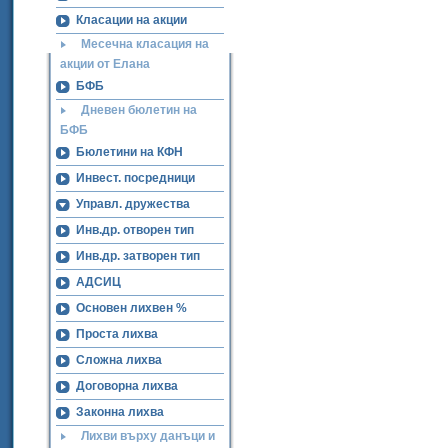
Класации на акции
Месечна класация на
акции от Елана
БФБ
Дневен бюлетин на
БФБ
Бюлетини на КФН
Инвест. посредници
Управл. дружества
Инв.др. отворен тип
Инв.др. затворен тип
АДСИЦ
Основен лихвен %
Проста лихва
Сложна лихва
Договорна лихва
Законна лихва
Лихви върху данъци и