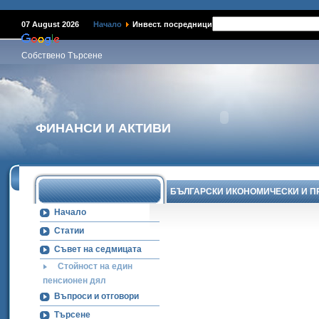
07 August 2026
Начало
Инвест. посредници
Собствено Търсене
ФИНАНСИ И АКТИВИ
БЪЛГАРСКИ ИКОНОМИЧЕСКИ И 
Начало
Статии
Съвет на седмицата
Стойност на един
пенсионен дял
Въпроси и отговори
Търсене