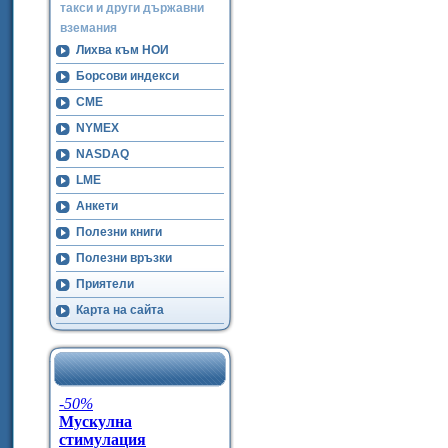
такси и други държавни
вземания
Лихва към НОИ
Борсови индекси
CME
NYMEX
NASDAQ
LME
Анкети
Полезни книги
Полезни връзки
Приятели
Карта на сайта