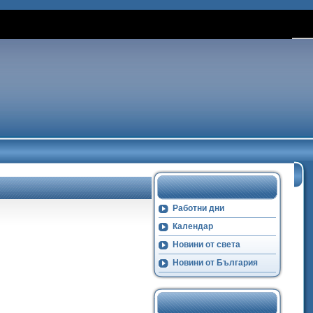
Работни дни
Календар
Новини от света
Новини от България