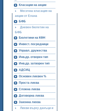
Класации на акции
Месечна класация на
акции от Елана
БФБ
Дневен бюлетин на
БФБ
Бюлетини на КФН
Инвест. посредници
Управл. дружества
Инв.др. отворен тип
Инв.др. затворен тип
АДСИЦ
Основен лихвен %
Проста лихва
Сложна лихва
Договорна лихва
Законна лихва
Лихви върху данъци и