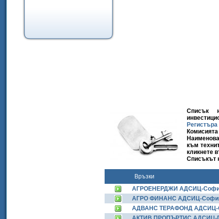
Списък н
инвестици
Регистъра
Комисията 
Наименова
към технит
кликнете 
Списъкът 
Връзки
АГРОЕНЕРДЖИ АДСИЦ-Соф
АГРО ФИНАНС АДСИЦ-Софи
АДВАНС ТЕРАФОНД АДСИЦ-
АКТИВ ПРОПЪРТИС АДСИЦ-