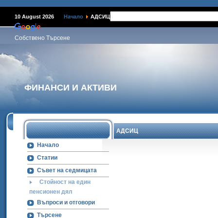
Наме
10 August 2026
Начало
АДСИЦ
Собствено Търсене
ФИНАНСИ И АКТИВИ
АДСИЦ
Начало
Статии
Съвет на седмицата
Стойност на един
пенсионен дял
Въпроси и отговори
Търсене