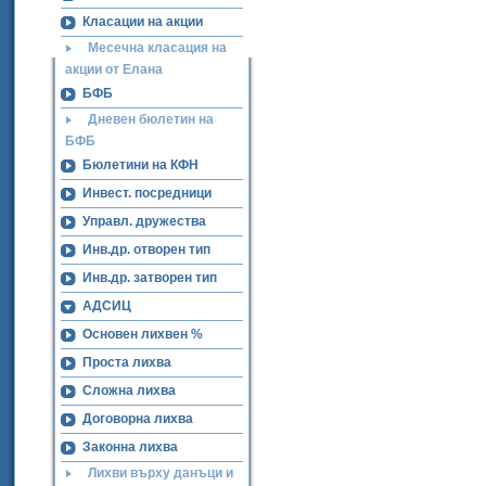
Класации на акции
Месечна класация на
акции от Елана
БФБ
Дневен бюлетин на
БФБ
Бюлетини на КФН
Инвест. посредници
Управл. дружества
Инв.др. отворен тип
Инв.др. затворен тип
АДСИЦ
Основен лихвен %
Проста лихва
Сложна лихва
Договорна лихва
Законна лихва
Лихви върху данъци и