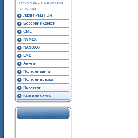
такси и други държавни
вземания
Лихва към НОИ
Борсови индекси
CME
NYMEX
NASDAQ
LME
Анкети
Полезни книги
Полезни връзки
Приятели
Карта на сайта