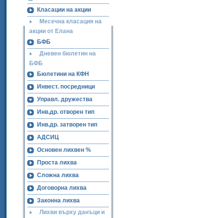
Класации на акции
Месечна класация на
акции от Елана
БФБ
Дневен бюлетин на
БФБ
Бюлетини на КФН
Инвест. посредници
Управл. дружества
Инв.др. отворен тип
Инв.др. затворен тип
АДСИЦ
Основен лихвен %
Проста лихва
Сложна лихва
Договорна лихва
Законна лихва
Лихви върху данъци и