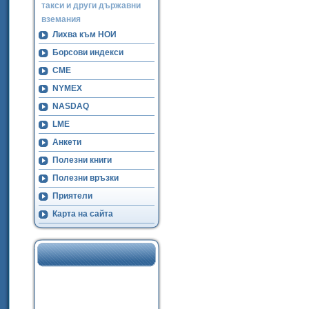
такси и други държавни
вземания
Лихва към НОИ
Борсови индекси
CME
NYMEX
NASDAQ
LME
Анкети
Полезни книги
Полезни връзки
Приятели
Карта на сайта