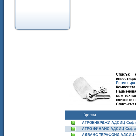
Списък н
инвестици
Регистъра
Комисията 
Наименова
към технит
кликнете 
Списъкът 
Връзки
АГРОЕНЕРДЖИ АДСИЦ-Соф
АГРО ФИНАНС АДСИЦ-Софи
АДВАНС ТЕРАФОНД АДСИЦ-