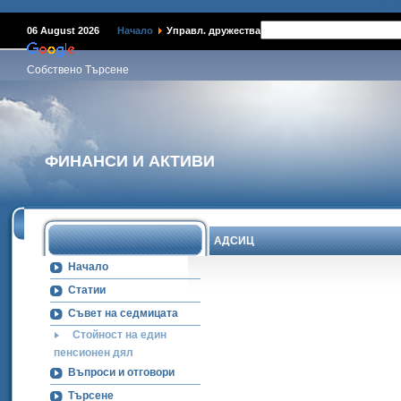
Наме
06 August 2026
Начало
Управл. дружества
Собствено Търсене
ФИНАНСИ И АКТИВИ
АДСИЦ
Начало
Статии
Съвет на седмицата
Стойност на един
пенсионен дял
Въпроси и отговори
Търсене