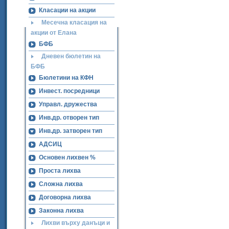
Класации на акции
Месечна класация на
акции от Елана
БФБ
Дневен бюлетин на
БФБ
Бюлетини на КФН
Инвест. посредници
Управл. дружества
Инв.др. отворен тип
Инв.др. затворен тип
АДСИЦ
Основен лихвен %
Проста лихва
Сложна лихва
Договорна лихва
Законна лихва
Лихви върху данъци и