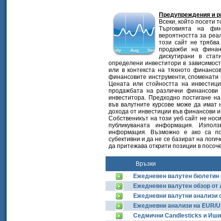
Предупреждения и ри
Всеки, който посети т
Търговията на фи
вероятността за реа
този сайт не трябва
продажби на финанс
дискутирани в ста
определени инвеститори в зависимост
или в контекста на тяхното финансов
финансовите инструменти, споменати 
Цената или стойността на инвестици
продажбата на различни финансови 
инвеститора. Предходно постигане на
във валутните курсове може да имат 
дохода от инвестиции във финансови и
Собственикът на този уеб сайт не носи
публикуваната информация. Изпол
информация. Възможно е ако са по
субективни и да не се базират на логич
да притежава открити позиции в посоч
Връзки
Ежедневен валутен бюлетин 
Ежедневен валутен обзор от 
Ежедневни валутни анализи о
Ежедневни анализи на EUR/US
Седмични Candlesticks и Иши