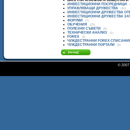
ВАЛУТНИ АНАЛИЗИ И КОМЕНТАРИ
ИНВЕСТИЦИОННИ ПОСРЕДНИЦИ
УПРАВЛЯВАЩИ ДРУЖЕСТВА
(30)
ИНВЕСТИЦИОННИ ДРУЖЕСТВА ОТ
ИНВЕСТИЦИОННИ ДРУЖЕСТВА ЗА
ФОРУМИ
(7)
ОБУЧЕНИЯ
(15)
ПОЛЕЗНИ СЪВЕТИ
(5)
ТЕХНИЧЕСКИ АНАЛИЗ
(1)
FOREX
(3)
ЧУЖДЕСТРАННИ FOREX СПИСАНИ
ЧУЖДЕСТРАННИ ПОРТАЛИ
(6)
[назад]
© 200