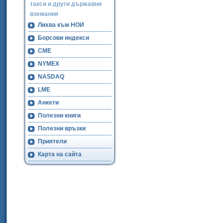
такси и други държавни
вземания
Лихва към НОИ
Борсови индекси
CME
NYMEX
NASDAQ
LME
Анкети
Полезни книги
Полезни връзки
Приятели
Карта на сайта