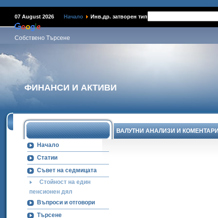
Наме
07 August 2026
Начало
Инв.др. затворен тип
Собствено Търсене
ФИНАНСИ И АКТИВИ
ВАЛУТНИ АНАЛИЗИ И КОМЕНТАР
Начало
Статии
Съвет на седмицата
Стойност на един
пенсионен дял
Въпроси и отговори
Търсене