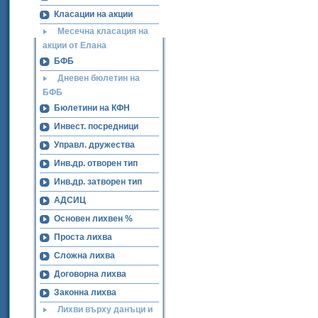
Класации на акции
Месечна класация на
акции от Елана
БФБ
Дневен бюлетин на
БФБ
Бюлетини на КФН
Инвест. посредници
Управл. дружества
Инв.др. отворен тип
Инв.др. затворен тип
АДСИЦ
Основен лихвен %
Проста лихва
Сложна лихва
Договорна лихва
Законна лихва
Лихви върху данъци и