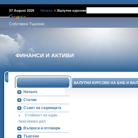
Наме
07 August 2026
Начало
Валутни курсове
Собствено Търсене
ФИНАНСИ И АКТИВИ
ВАЛУТНИ КУРСОВЕ НА БНБ И ВА
Начало
Статии
Съвет на седмицата
Стойност на един
пенсионен дял
Въпроси и отговори
Търсене