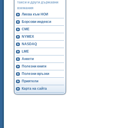
такси и други държавни
вземания
Лихва към НОИ
Борсови индекси
CME
NYMEX
NASDAQ
LME
Анкети
Полезни книги
Полезни връзки
Приятели
Карта на сайта