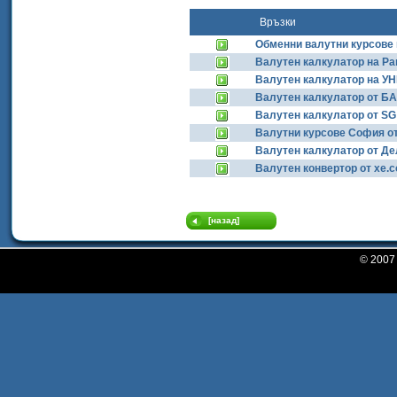
Връзки
Обменни валутни курсове
Валутен калкулатор на Par
Валутен калкулатор на 
Валутен калкулатор от Б
Валутен калкулатор от 
Валутни курсове София от
Валутен калкулатор от Де
Валутен конвертор от xe.
[назад]
© 200