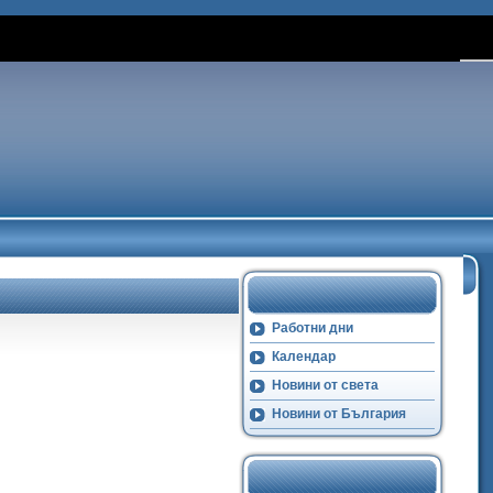
Работни дни
Календар
Новини от света
Новини от България