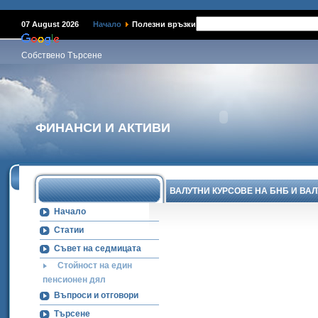
07 August 2026
Начало
Полезни връзки
Собствено Търсене
ФИНАНСИ И АКТИВИ
ВАЛУТНИ КУРСОВЕ НА БНБ И ВА
Начало
Статии
Съвет на седмицата
Стойност на един
пенсионен дял
Въпроси и отговори
Търсене