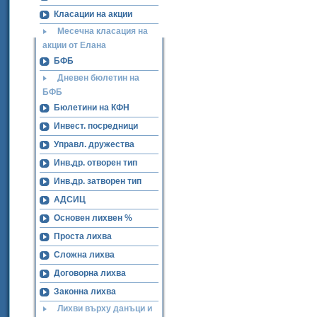
Класации на акции
Месечна класация на
акции от Елана
БФБ
Дневен бюлетин на
БФБ
Бюлетини на КФН
Инвест. посредници
Управл. дружества
Инв.др. отворен тип
Инв.др. затворен тип
АДСИЦ
Основен лихвен %
Проста лихва
Сложна лихва
Договорна лихва
Законна лихва
Лихви върху данъци и