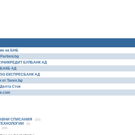
ове на БНБ
Pariteni.bg
а УНИКРЕДИТ БУЛБАНК АД
т БАКБ АД
т SG ЕКСПРЕСБАНК АД
 от Tavex.bg
 Делта Сток
xe.com
РАВНИ СПИСАНИЯ
(15)
 ТЕХНОЛОГИИ
(5)
(10)