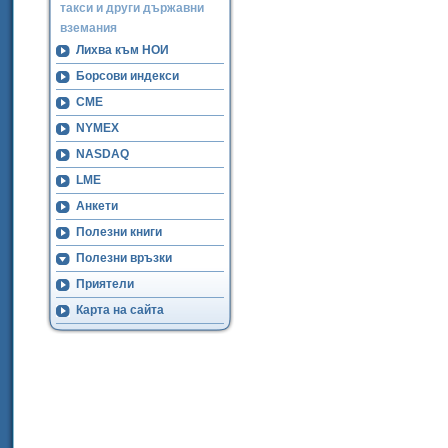
такси и други държавни
вземания
Лихва към НОИ
Борсови индекси
CME
NYMEX
NASDAQ
LME
Анкети
Полезни книги
Полезни връзки
Приятели
Карта на сайта