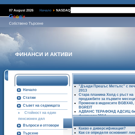
Наме
07 August 2026
Начало
NASDAQ
Собствено Търсене
ФИНАНСИ И АКТИВИ
"Дънди Прешъс Метълс" с печ
Начало
2013
Стара планина Холд с ръст на
Статии
продажбите за първите месеци
Промени в индексите BGBX40,
Съвет на седмицата
BGREIT
АДВАНС ТЕРАФОНД АДСИЦ б
Стойност на един
февруари 2014
пенсионен дял
Ръст на БФБ в първите два ме
2014
Въпроси и отговори
Какво е диверсификация?
Как се определя основният ли
Търсене