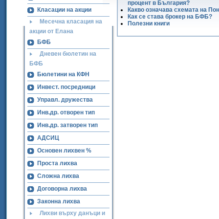
процент в България?
Класации на акции
Какво означава схемата на По
Как се става брокер на БФБ?
Месечна класация на
Полезни книги
акции от Елана
БФБ
Дневен бюлетин на
БФБ
Бюлетини на КФН
Инвест. посредници
Управл. дружества
Инв.др. отворен тип
Инв.др. затворен тип
АДСИЦ
Основен лихвен %
Проста лихва
Сложна лихва
Договорна лихва
Законна лихва
Лихви върху данъци и