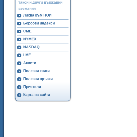
такси и други държавни
вземания
Лихва към НОИ
Борсови индекси
CME
NYMEX
NASDAQ
LME
Анкети
Полезни книги
Полезни връзки
Приятели
Карта на сайта