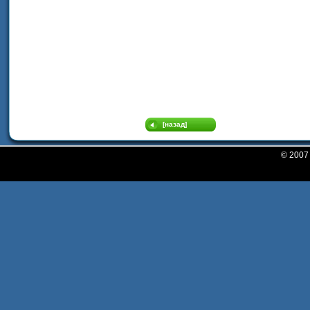
[назад]
© 200