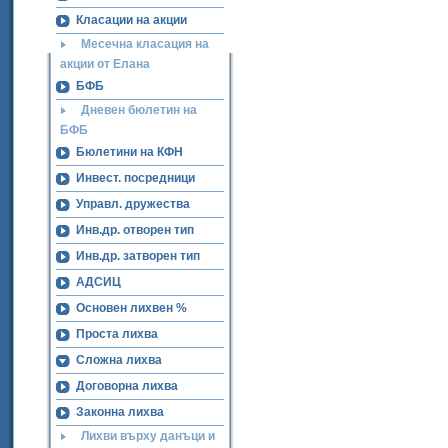
Класации на акции
Месечна класация на
акции от Елана
БФБ
Дневен бюлетин на
БФБ
Бюлетини на КФН
Инвест. посредници
Управл. дружества
Инв.др. отворен тип
Инв.др. затворен тип
АДСИЦ
Основен лихвен %
Проста лихва
Сложна лихва
Договорна лихва
Законна лихва
Лихви върху данъци и