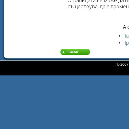
[назад]
© 200