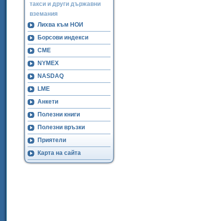
такси и други държавни
вземания
Лихва към НОИ
Борсови индекси
CME
NYMEX
NASDAQ
LME
Анкети
Полезни книги
Полезни връзки
Приятели
Карта на сайта