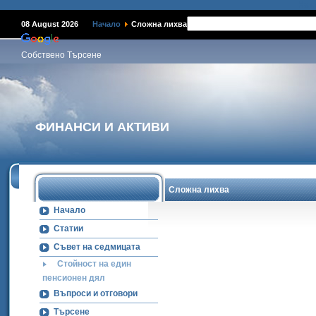
Наме
08 August 2026
Начало
Сложна лихва
Собствено Търсене
ФИНАНСИ И АКТИВИ
Сложна лихва
Начало
Статии
Съвет на седмицата
Стойност на един
пенсионен дял
Въпроси и отговори
Търсене