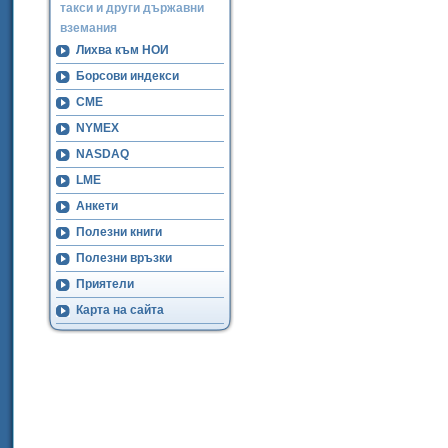
такси и други държавни
вземания
Лихва към НОИ
Борсови индекси
CME
NYMEX
NASDAQ
LME
Анкети
Полезни книги
Полезни връзки
Приятели
Карта на сайта