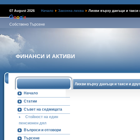
Наме
07 August 2026
Начало
Законна лихва
Лихви върху данъци и такси 
Собствено Търсене
ФИНАНСИ И АКТИВИ
Лихви върху данъци и такси и др
Начало
Статии
Съвет на седмицата
Стойност на един
пенсионен дял
Въпроси и отговори
Търсене