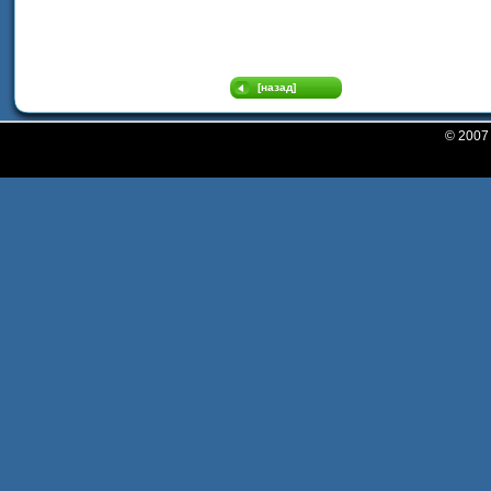
[назад]
© 200