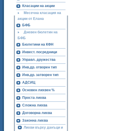
Класации на акции
Месечна класация на
акции от Елана
БФБ
Дневен бюлетин на
БФБ
Бюлетини на КФН
Инвест. посредници
Управл. дружества
Инв.др. отворен тип
Инв.др. затворен тип
АДСИЦ
Основен лихвен %
Проста лихва
Сложна лихва
Договорна лихва
Законна лихва
Лихви върху данъци и